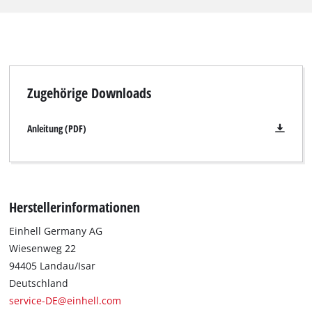
Drehzahl von 7.650 min^-1. Die Diamant-Trennscheibe verfügt
über einen geschlossenen, Diamant bestreuten Schneidrand.
Durch die Diamantbeschichtung werden feine Schnittkanten
möglich. Der Außendurchmesser beträgt 200 mm und die
Bohrung 25,4 mm. Mit einer geringen Scheibenstärke von 2,4
Zugehörige Downloads
mm und einer großen Schnittflächentiefe von 4,0 mm
ermöglicht die Trennscheibe exakte Schnittergebnisse.
Anleitung (PDF)
Herstellerinformationen
Einhell Germany AG
Wiesenweg 22
94405 Landau/Isar
Deutschland
service-DE@einhell.com