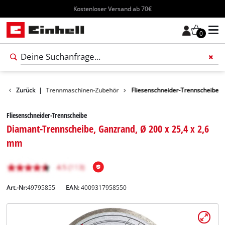
Kostenloser Versand ab 70€
0
ör
Zurück
Schneid-/ Trennmaschinen-Zubehör
|
Fliesenschneider-Trennscheibe
Fliesenschneider-Trennscheibe
Diamant-Trennscheibe, Ganzrand, Ø 200 x 25,4 x 2,6
mm
Art.-Nr:
49795855
EAN:
4009317958550