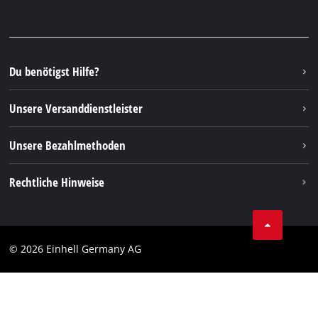
Garantien & Produktregistrierung
Presseportal
Facebook
Ersatzteile & Bedienungsanleitungen
YouTube
Reparaturservice
Instagram
Du benötigst Hilfe?
FAQs
TikTok
Rücksendungen / Widerruf
Unsere Versanddienstleister
Pinterest
Verpackungsrichtlinien
Linkedin
Unsere Bezahlmethoden
Hinweise zur Batterieentsorgung
Vertrag widerrufen
Rechtliche Hinweise
AGB
Datenschutz
© 2026 Einhell Germany AG
Impressum
Compliance
Verbraucherhinweise