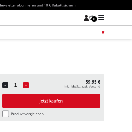
ewsletter abonnieren und 10 € Rabatt sichern
0
Füge 
59,95 €
-
+
inkl. MwSt., zzgl. Versand
Quantity
Jetzt kaufen
Produkt vergleichen