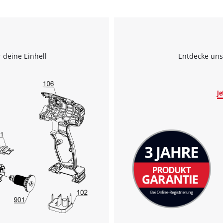
 deine Einhell
Entdecke uns
Je
Wir benötigen deine Zustimmung, um
Google Maps laden zu können!
This content is not permitted to load due
to trackers that are not disclosed to the
visitor. The website owner needs to setup