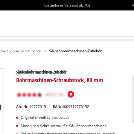
Kostenloser Versand ab 70€
N
rer-/ Schrauber-Zubehör
Säulenbohrmaschinen-Zubehör
Säulenbohrmaschinen-Zubehör
Bohrmaschinen-Schraubstock, 80 mm
Art.-Nr:
49777015
EAN:
4009317770152
Original Einhell Schraubstock
Maschinen-Schraubstock für Säulenbohrmaschinen
Breite Spannbacken zum waagrechten oder senkrechten