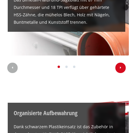
Durchmesser und 18 TPI verfügt über gehärtete
HSS-Zähne, die mühelos Blech, Holz mit Nägeln,
Wir benötigen deine Zustimmung, um
Buntmetalle und Kunststoff trennen.
Google Maps laden zu können!
This content is not permitted to load due
to trackers that are not disclosed to the
visitor. The website owner needs to setup
the site with their CMP to add this content
to the list of technologies used.
Powered by
Usercentrics Consent
Management Platform
Organisierte Aufbewahrung
Dank schwarzem Plastikeinsatz ist das Zubehör in