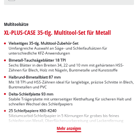
Multitoolsätze
XL-PLUS-CASE 35-tlg. Multitool-Set für Metall
Vielseitiges 35-tlg. Multitool-Zubehör-Set
Umfangreiche Auswahl an Säge- und Schleifaufsätzen für
unterschiedliche KFZ-Anwendungen
Bimetall-Tauchsägeblätter 18 TPI
Sechs Blätter in den Breiten 34, 22 und 10 mm mit gehärteten HSS-
Zähnen für Blech, Holz mit Nägeln, Buntmetalle und Kunststoffe
Halbrund-Bimetallblatt 87 mm
Mit 18 TPI und HSS-Zähnen ideal für langlebige, präzise Schnitte in Blech,
Buntmetallen und PVC
Delta-Schleifplatte 93 mm
Stabile Trägerplatte mit unterseitiger Kletthaftung für sicheren Halt und
schnellen Wechsel des Schleifpapiers
25 Schleifpapiere K60–K240
Siliziumcarbid-Schleifpapier in 5 Körnungen für grobes bis feines
Schleifen von Metall, Oberflächenvorbereitung und Lackentfernung
Mehr anzeigen