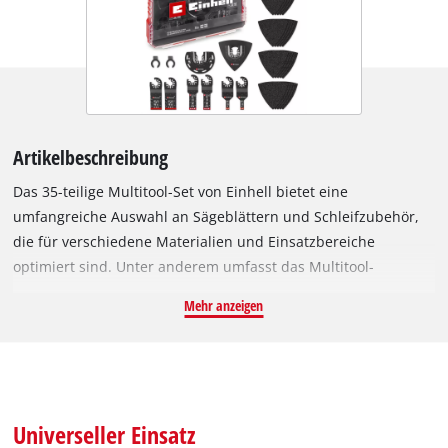
Artikelbeschreibung
Das 35-teilige Multitool-Set von Einhell bietet eine
umfangreiche Auswahl an Sägeblättern und Schleifzubehör,
die für verschiedene Materialien und Einsatzbereiche
optimiert sind. Unter anderem umfasst das Multitool-
Zubehör-Set sechs Bimetall-Tauchsägeblätter in den Breiten
Mehr anzeigen
34 mm, 22 mm und 10 mm, die jeweils mit 18 TPI und
gehärteten HSS-Zähnen ausgestattet sind. Sie eignen sich
hervorragend für das Bearbeiten von Blech, Holz mit Nägeln,
Buntmetallen und Kunststoff. Diese Blätter bieten eine
spezielle Lösung für unterschiedliche Anwendungen im KFZ-
Universeller Einsatz
Bereich, bei denen je nach Bedarf verschiedene Blattbreiten