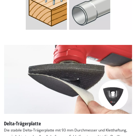
Einsatzmöglichkeiten zu erweitern. Die
Schnellwechselfunktion der Blätter durch die Open Back
Aufnahme ermöglicht einen schnellen und unkomplizierten
Austausch des Einhell Multitool-Zubehörs. Somit ist das 35-
teilige Multitool-Set besonders für Herausforderungen im KFZ-
Bereich und den Einsatz in handelsüblichen Multitools außer
Starlock-Maschinen geeignet.
Delta-Trägerplatte
Die stabile Delta-Trägerplatte mit 93 mm Durchmesser und Kletthaftung,