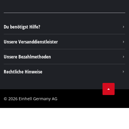
Garantien & Produktregistrierung
Presseportal
Facebook
Ersatzteile & Bedienungsanleitungen
YouTube
Reparaturservice
Instagram
Du benötigst Hilfe?
FAQs
TikTok
Rücksendungen / Widerruf
Unsere Versanddienstleister
Pinterest
Verpackungsrichtlinien
Linkedin
Unsere Bezahlmethoden
Hinweise zur Batterieentsorgung
Vertrag widerrufen
Rechtliche Hinweise
AGB
Datenschutz
© 2026 Einhell Germany AG
Impressum
Compliance
Verbraucherhinweise