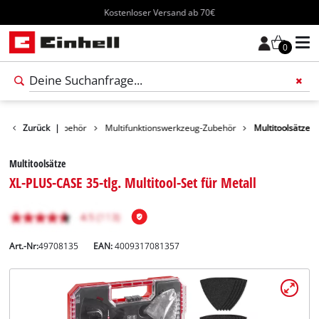
Kostenloser Versand ab 70€
0
Werkzeug-Zubehör
Zurück
|
Multifunktionswerkzeug-Zubehör
Multitoolsätze
Multitoolsätze
XL-PLUS-CASE 35-tlg. Multitool-Set für Metall
Art.-Nr:
49708135
EAN:
4009317081357