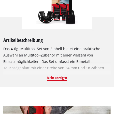
Artikelbeschreibung
Das 4-tlg. Multitool-Set von Einhell bietet eine praktische
Auswahl an Multitool-Zubehör mit einer Vielzahl von
Einsatzmöglichkeiten. Das Set umfasst ein Bimetall-
Tauchsägeblatt mit einer Breite von 34 mm und 18 Zähnen
pro Zoll (TPI), die aus gehärtetem Hochleistungsschnellstahl
Mehr anzeigen
gefertigt sind. Somit ist es ideal für Renovierungs- und
Reparaturarbeiten geeignet. Zusätzlich beinhaltet das
Multitool-Zubehör-Set ein Halbrund-Sägeblatt mit 87 mm
Durchmesser aus Bimetall mit 18 TPI, dessen Zähne ebenfalls
aus Hochleistungsschnellstahl hergestellt sind. Die
halbrunde, segmentierte Form ermöglicht präzise Schnitte in