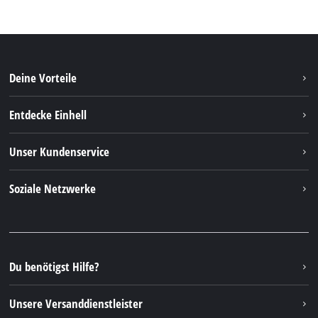
Deine Vorteile
Entdecke Einhell
Einhell weltweit
Unser Kundenservice
Über uns
Kontakt
Soziale Netzwerke
Nachhaltigkeit
Garantien & Produktregistrierung
Presseportal
Facebook
Ersatzteile & Bedienungsanleitungen
YouTube
Reparaturservice
Instagram
Du benötigst Hilfe?
FAQs
TikTok
Rücksendungen / Widerruf
Unsere Versanddienstleister
Pinterest