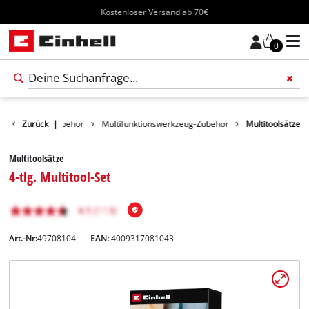
Kostenloser Versand ab 70€
0
Werkzeug-Zubehör
Zurück
|
Multifunktionswerkzeug-Zubehör
Multitoolsätze
Multitoolsätze
4-tlg. Multitool-Set
Art.-Nr:
49708104
EAN:
4009317081043