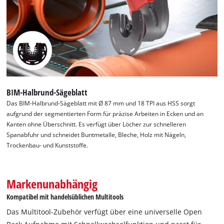
erleichtert den schnellen Wechsel der Werkzeuge für
Multitools während der Arbeit und erhöht die Produktivität.
Mit seiner durchdachten Auswahl bietet das Einhell Multitool-
Zubehör eine exzellente Basis für eine Vielzahl von Projekten.
BIM-Halbrund-Sägeblatt
Das BIM-Halbrund-Sägeblatt mit Ø 87 mm und 18 TPI aus HSS sorgt
aufgrund der segmentierten Form für präzise Arbeiten in Ecken und an
Kanten ohne Überschnitt. Es verfügt über Löcher zur schnelleren
Spanabfuhr und schneidet Buntmetalle, Bleche, Holz mit Nägeln,
Trockenbau- und Kunststoffe.
Markenunabhängig
Kompatibel mit handelsüblichen Multitools
Das Multitool-Zubehör verfügt über eine universelle Open