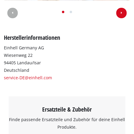
Wir benötigen deine Zustimmung, um
Google Maps laden zu können!
This content is not permitted to load due
Herstellerinformationen
to trackers that are not disclosed to the
visitor. The website owner needs to setup
Einhell Germany AG
the site with their CMP to add this content
Wiesenweg 22
to the list of technologies used.
94405 Landau/Isar
Powered by
Usercentrics Consent
Deutschland
Management Platform
service-DE@einhell.com
Ersatzteile & Zubehör
Finde passende Ersatzteile und Zubehör für deine Einhell
Produkte.