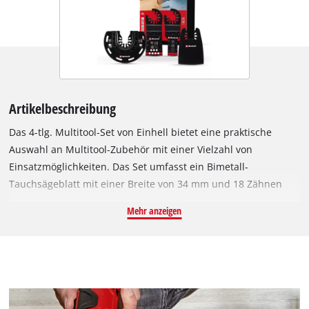
Artikelbeschreibung
Das 4-tlg. Multitool-Set von Einhell bietet eine praktische
Auswahl an Multitool-Zubehör mit einer Vielzahl von
Einsatzmöglichkeiten. Das Set umfasst ein Bimetall-
Tauchsägeblatt mit einer Breite von 34 mm und 18 Zähnen
pro Zoll (TPI), die aus gehärtetem Hochleistungsschnellstahl
Mehr anzeigen
gefertigt sind. Somit ist es ideal für Renovierungs- und
Reparaturarbeiten geeignet. Zusätzlich beinhaltet das
Multitool-Zubehör-Set ein Halbrund-Sägeblatt mit 87 mm
Durchmesser aus Bimetall mit 18 TPI, dessen Zähne ebenfalls
aus Hochleistungsschnellstahl hergestellt sind. Die
halbrunde, segmentierte Form ermöglicht präzise Schnitte in