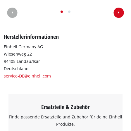
Wir benötigen deine Zustimmung, um
Google Maps laden zu können!
This content is not permitted to load due
Herstellerinformationen
to trackers that are not disclosed to the
visitor. The website owner needs to setup
Einhell Germany AG
the site with their CMP to add this content
Wiesenweg 22
to the list of technologies used.
94405 Landau/Isar
Powered by
Usercentrics Consent
Deutschland
Management Platform
service-DE@einhell.com
Ersatzteile & Zubehör
Finde passende Ersatzteile und Zubehör für deine Einhell
Produkte.