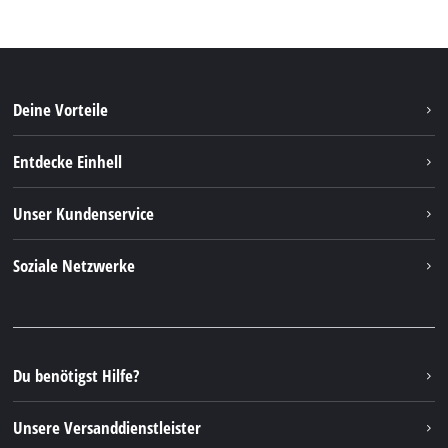
Deine Vorteile
Entdecke Einhell
Einhell weltweit
Unser Kundenservice
Über uns
Kontakt
Soziale Netzwerke
Nachhaltigkeit
Garantien & Produktregistrierung
Presseportal
Facebook
Ersatzteile & Bedienungsanleitungen
YouTube
Reparaturservice
Instagram
Du benötigst Hilfe?
FAQs
TikTok
Rücksendungen / Widerruf
Unsere Versanddienstleister
Pinterest