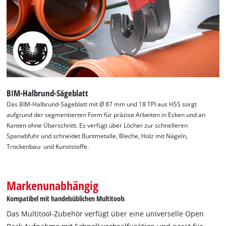
erleichtert den schnellen Wechsel der Werkzeuge für
Multitools während der Arbeit und erhöht die Produktivität.
Mit seiner durchdachten Auswahl bietet das Einhell Multitool-
Zubehör eine exzellente Basis für eine Vielzahl von Projekten.
BIM-Halbrund-Sägeblatt
Das BIM-Halbrund-Sägeblatt mit Ø 87 mm und 18 TPI aus HSS sorgt
aufgrund der segmentierten Form für präzise Arbeiten in Ecken und an
Kanten ohne Überschnitt. Es verfügt über Löcher zur schnelleren
Spanabfuhr und schneidet Buntmetalle, Bleche, Holz mit Nägeln,
Trockenbau- und Kunststoffe.
Markenunabhängig
Kompatibel mit handelsüblichen Multitools
Das Multitool-Zubehör verfügt über eine universelle Open