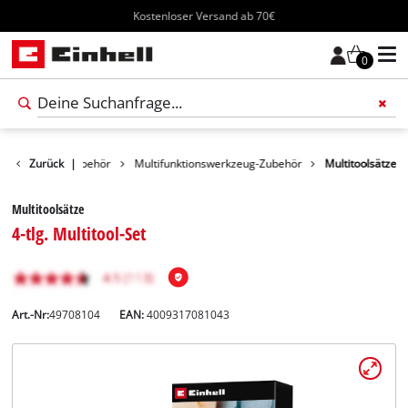
Kostenloser Versand ab 70€
0
Werkzeug-Zubehör
Zurück
|
Multifunktionswerkzeug-Zubehör
Multitoolsätze
Multitoolsätze
4-tlg. Multitool-Set
Art.-Nr:
49708104
EAN:
4009317081043