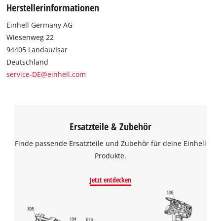
Google Maps laden zu können!
Herstellerinformationen
This content is not permitted to load due
Einhell Germany AG
to trackers that are not disclosed to the
Wiesenweg 22
visitor. The website owner needs to setup
94405 Landau/Isar
the site with their CMP to add this content
Deutschland
to the list of technologies used.
service-DE@einhell.com
Powered by
Usercentrics Consent
Management Platform
Ersatzteile & Zubehör
Finde passende Ersatzteile und Zubehör für deine Einhell
Produkte.
Jetzt entdecken