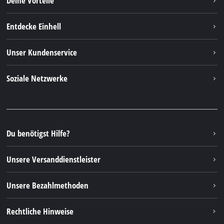
Deine Vorteile
Entdecke Einhell
Einhell weltweit
Unser Kundenservice
Über uns
Kontakt
Soziale Netzwerke
Nachhaltigkeit
Garantien & Produktregistrierung
Presseportal
Facebook
Ersatzteile & Bedienungsanleitungen
YouTube
Reparaturservice
Instagram
Du benötigst Hilfe?
FAQs
TikTok
Rücksendungen / Widerruf
Unsere Versanddienstleister
Pinterest
Verpackungsrichtlinien
Linkedin
Unsere Bezahlmethoden
Hinweise zur Batterieentsorgung
Vertrag widerrufen
Rechtliche Hinweise