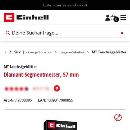
Kostenloser Versand ab 70€
0
Zubehör
Zurück
Werkzeug-Zubehör
|
Sägen-Zubehör
MT Tauchsägeblätter
MT Tauchsägeblätter
Diamant-Segmentmesser, 57 mm
Art.-Nr:
49708085
EAN:
4009317080855