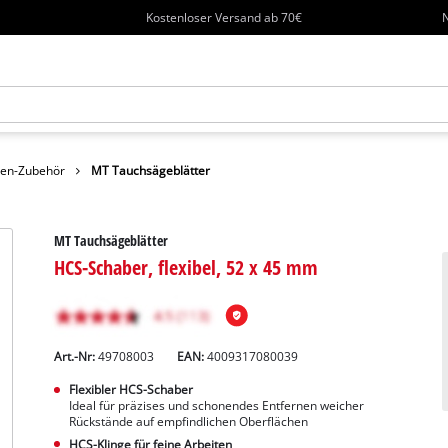
Kostenloser Versand ab 70€
N
en-Zubehör
MT Tauchsägeblätter
MT Tauchsägeblätter
HCS-Schaber, flexibel, 52 x 45 mm
Art.-Nr:
49708003
EAN:
4009317080039
Flexibler HCS-Schaber
Ideal für präzises und schonendes Entfernen weicher
Rückstände auf empfindlichen Oberflächen
HCS-Klinge für feine Arbeiten