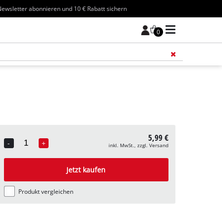
ewsletter abonnieren und 10 € Rabatt sichern
0
Füge 
5,99 €
-
+
inkl. MwSt., zzgl. Versand
Quantity
Jetzt kaufen
Produkt vergleichen