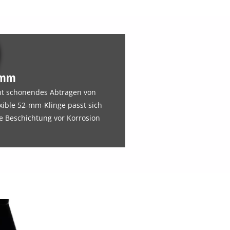
2 mm
ht schonendes Abtragen von
exible 52-mm-Klinge passt sich
 Beschichtung vor Korrosion
Wir benötigen deine Zustimmung, um
Google Maps laden zu können!
This content is not permitted to load due
to trackers that are not disclosed to the