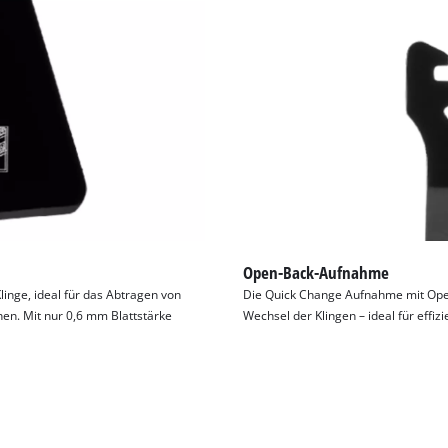
visitor. The website owner needs to setup
the site with their CMP to add this content
to the list of technologies used.
Powered by
Usercentrics Consent
Management Platform
Open-Back-Aufnahme
inge, ideal für das Abtragen von
Die Quick Change Aufnahme mit Open
hen. Mit nur 0,6 mm Blattstärke
Wechsel der Klingen – ideal für effiz