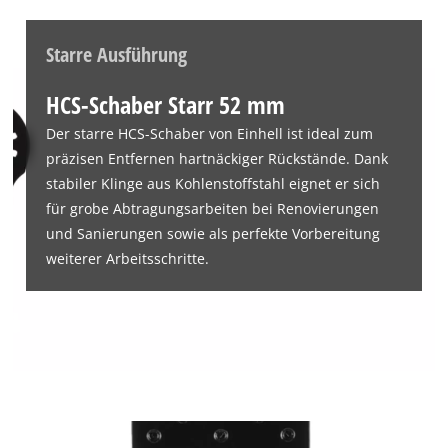
Merkmal des kwb HCS-Schabers ist seine schwarze Lackierung
mit Elektrophorese-Finish. Dieses spezielle Verfahren sorgt
Starre Ausführung
nicht nur für eine ansprechende Optik, sondern verhindert
effektiv das Abfärben auf das bearbeitete Werkstück. Die
HCS-Schaber Starr 52 mm
robuste Lackierung trägt zudem dazu bei, dass das Werkzeug
Der starre HCS-Schaber von Einhell ist ideal zum
widerstandsfähig gegenüber äußeren Einflüssen, wie
präzisen Entfernen hartnäckiger Rückstände. Dank
Feuchtigkeit, ist. Das Schaberblatt eignet sich für alle
stabiler Klinge aus Kohlenstoffstahl eignet er sich
gängigen Multitools außer Starlock-Maschinen und ist damit
für grobe Abtragungsarbeiten bei Renovierungen
universell einsetzbar. Die robuste Ausführung des starren
und Sanierungen sowie als perfekte Vorbereitung
HCS-Schabers, macht ihn zu einem unverzichtbaren Multitool-
weiterer Arbeitsschritte.
Werkzeug bei Renovierungsarbeiten, Sanierungen oder
spezifischen Reparaturprojekten, da er eine vielseitige Lösung
für die Vorbereitung von Oberflächen für nachfolgende
Arbeiten ist.