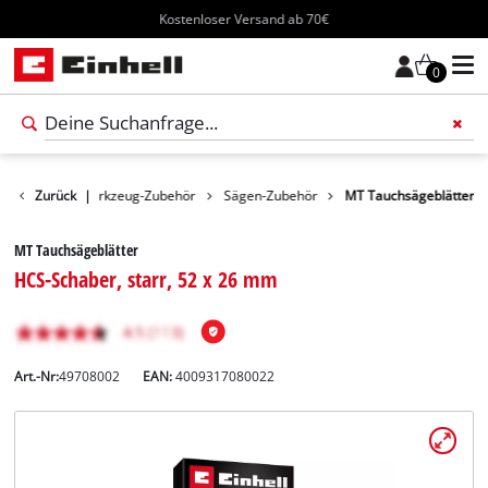
Kostenloser Versand ab 70€
0
Zubehör
Zurück
Werkzeug-Zubehör
|
Sägen-Zubehör
MT Tauchsägeblätter
MT Tauchsägeblätter
HCS-Schaber, starr, 52 x 26 mm
Art.-Nr:
49708002
EAN:
4009317080022