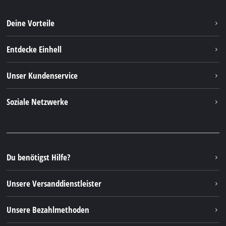
Deine Vorteile
Entdecke Einhell
Einhell weltweit
Unser Kundenservice
Über uns
Kontakt
Soziale Netzwerke
Nachhaltigkeit
Garantien & Produktregistrierung
Presseportal
Facebook
Ersatzteile & Bedienungsanleitungen
YouTube
Reparaturservice
Instagram
Du benötigst Hilfe?
FAQs
TikTok
Rücksendungen / Widerruf
Unsere Versanddienstleister
Pinterest
Verpackungsrichtlinien
Linkedin
Unsere Bezahlmethoden
Hinweise zur Batterieentsorgung