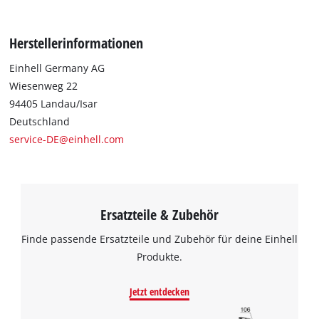
Wir benötigen deine Zustimmung, um
Google Maps laden zu können!
Herstellerinformationen
This content is not permitted to load due
to trackers that are not disclosed to the
Einhell Germany AG
visitor. The website owner needs to setup
Wiesenweg 22
the site with their CMP to add this content
94405 Landau/Isar
to the list of technologies used.
Deutschland
Powered by
Usercentrics Consent
service-DE@einhell.com
Management Platform
Ersatzteile & Zubehör
Finde passende Ersatzteile und Zubehör für deine Einhell
Produkte.
Jetzt entdecken