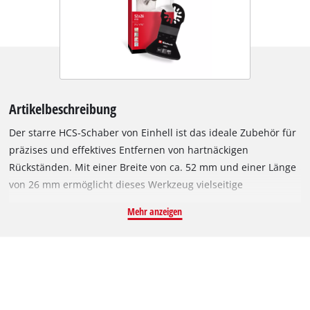
Artikelbeschreibung
Der starre HCS-Schaber von Einhell ist das ideale Zubehör für
präzises und effektives Entfernen von hartnäckigen
Rückständen. Mit einer Breite von ca. 52 mm und einer Länge
von 26 mm ermöglicht dieses Werkzeug vielseitige
Anwendungen, bei denen eine schmale, starre Klinge
Mehr anzeigen
notwendig ist. Hergestellt aus hochwertigem Kohlenstoffstahl
überzeugt das Schaberblatt durch eine außergewöhnliche
Stabilität und eine lange Standzeit. Diese Eigenschaften
machen es ideal für grobe Abtragungsarbeiten sowie das
Entfernen von Farbresten, Kleberückständen, Silikon und
Mörtel von verschiedenen Oberflächen. Ein besonderes