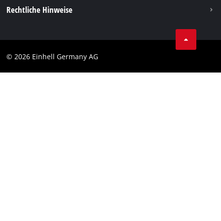
Vertrag widerrufen
Rechtliche Hinweise
AGB
Datenschutz
© 2026 Einhell Germany AG
Impressum
Compliance
Verbraucherhinweise
Barrierefreiheits-Erklärung