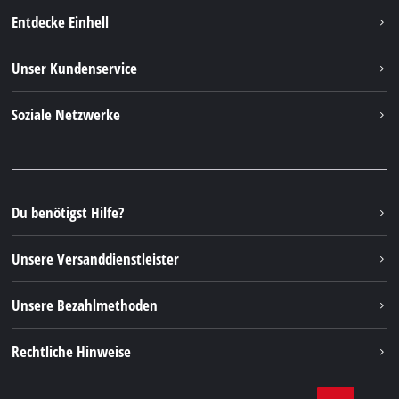
Entdecke Einhell
Einhell weltweit
Unser Kundenservice
Über uns
Kontakt
Soziale Netzwerke
Nachhaltigkeit
Garantien & Produktregistrierung
Presseportal
Facebook
Ersatzteile & Bedienungsanleitungen
YouTube
Reparaturservice
Instagram
Du benötigst Hilfe?
FAQs
TikTok
Rücksendungen / Widerruf
Unsere Versanddienstleister
Pinterest
Verpackungsrichtlinien
Linkedin
Unsere Bezahlmethoden
Hinweise zur Batterieentsorgung
Vertrag widerrufen
Rechtliche Hinweise
AGB