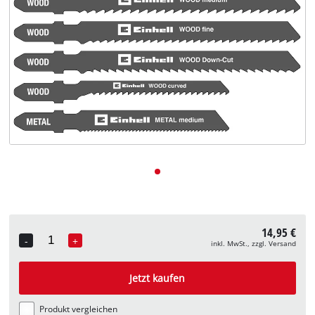
Deutsch
DE
Deutsch
English
14,95 €
-
+
inkl. MwSt., zzgl. Versand
Quantity
Jetzt kaufen
Produkt vergleichen