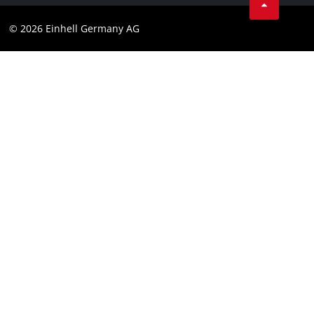
Datenschutz
© 2026 Einhell Germany AG
Impressum
Compliance
Verbraucherhinweise
Barrierefreiheits-Erklärung