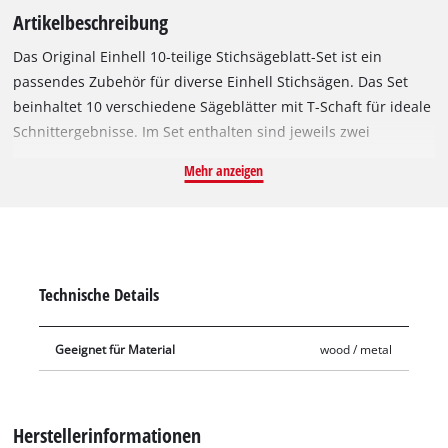
Artikelbeschreibung
Das Original Einhell 10-teilige Stichsägeblatt-Set ist ein
passendes Zubehör für diverse Einhell Stichsägen. Das Set
beinhaltet 10 verschiedene Sägeblätter mit T-Schaft für ideale
Schnittergebnisse. Im Set enthalten sind jeweils zwei
Sägeblätter für grobe, medium und feine Schnitte in Holz mit
Mehr anzeigen
einer Stärke von max. 30 mm. Damit lassen sich sowohl
genaue, ausrissarme Schnitte erzielen, als auch schnelle und
grobe Holzdurchschnitte. Ebenfalls enthalten sind ein
Stichsägeblatt für Kurvenschnitte und eines für Down-Cut in
max. 30 mm dickes Holz. Zusätzlich sind zwei Sägeblätter für
Technische Details
Schnitte in max. 3 mm dickes Metall enthalten. Alle
Sägeblätter sind dank ihres Schliffs besonders effizient und
Geeignet für Material
wood / metal
können hohe Schnittgeschwindigkeiten ausführen.
Herstellerinformationen