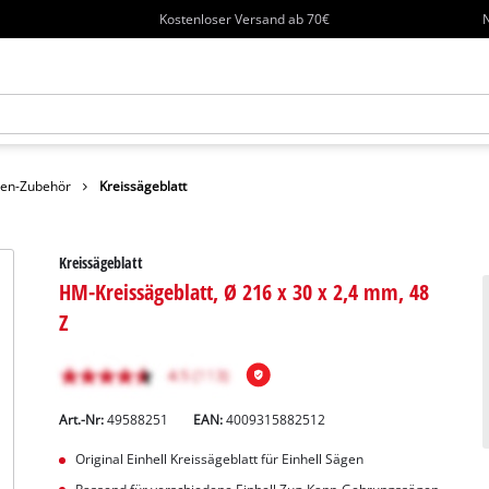
Kostenloser Versand ab 70€
N
en-Zubehör
Kreissägeblatt
Kreissägeblatt
HM-Kreissägeblatt, Ø 216 x 30 x 2,4 mm, 48
Z
Art.-Nr:
49588251
EAN:
4009315882512
Original Einhell Kreissägeblatt für Einhell Sägen