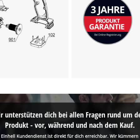
visitor. The website owner needs to setup
the site with their CMP to add this content
to the list of technologies used.
Powered by
Usercentrics Consent
Management Platform
r unterstützen dich bei allen Fragen rund um d
Produkt - vor, während und nach dem Kauf.
 Einhell Kundendienst ist direkt für dich erreichbar. Wir kümmern