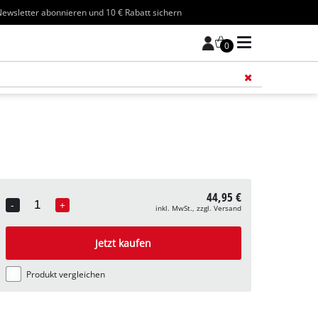
ewsletter abonnieren und 10 € Rabatt sichern
0
Füge 
44,95 €
-
+
inkl. MwSt., zzgl. Versand
Quantity
Jetzt kaufen
Produkt vergleichen