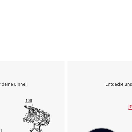
 deine Einhell
Entdecke uns
Wir benötigen deine Zustimmung, um
Je
Google Maps laden zu können!
This content is not permitted to load due
to trackers that are not disclosed to the