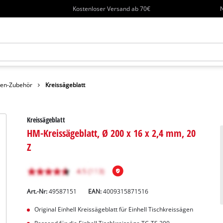
Kostenloser Versand ab 70€
N
en-Zubehör
Kreissägeblatt
Kreissägeblatt
HM-Kreissägeblatt, Ø 200 x 16 x 2,4 mm, 20
Z
Art.-Nr:
49587151
EAN:
4009315871516
Original Einhell Kreissägeblatt für Einhell Tischkreissägen