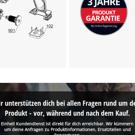
visitor. The website owner needs to setup
the site with their CMP to add this content
to the list of technologies used.
Powered by
Usercentrics Consent
Management Platform
r unterstützen dich bei allen Fragen rund um d
Produkt - vor, während und nach dem Kauf.
 Einhell Kundendienst ist direkt für dich erreichbar. Wir kümmern
um deine Anfragen zu Produktinformationen, Ersatzteilen und