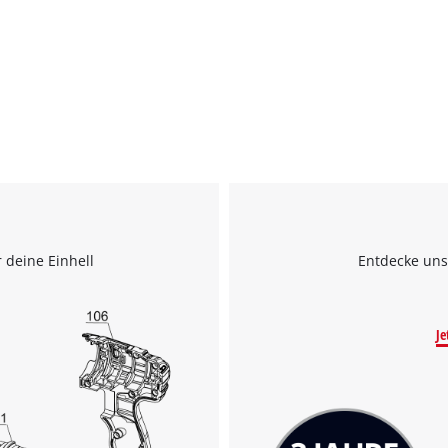
 deine Einhell
Entdecke uns
Je
Wir benötigen deine Zustimmung, um
Google Maps laden zu können!
This content is not permitted to load due
to trackers that are not disclosed to the