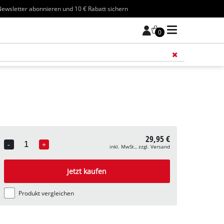
ewsletter abonnieren und 10 € Rabatt sichern
0
Füge 
29,95 €
-
+
inkl. MwSt., zzgl. Versand
Quantity
Jetzt kaufen
Produkt vergleichen