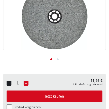
Deutsch
DE
Deutsch
English
11,95 €
-
+
inkl. MwSt., zzgl. Versand
Quantity
Jetzt kaufen
Produkt vergleichen