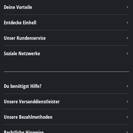
Deine Vorteile
Entdecke Einhell
Einhell weltweit
Unser Kundenservice
Über uns
Kontakt
Soziale Netzwerke
Nachhaltigkeit
Garantien & Produktregistrierung
Presseportal
Facebook
Ersatzteile & Bedienungsanleitungen
YouTube
Reparaturservice
Instagram
Du benötigst Hilfe?
FAQs
TikTok
Rücksendungen / Widerruf
Unsere Versanddienstleister
Pinterest
Verpackungsrichtlinien
Linkedin
Unsere Bezahlmethoden
Hinweise zur Batterieentsorgung
Vertrag widerrufen
Rechtliche Hinweise