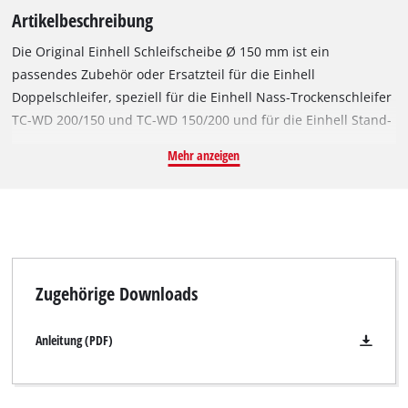
Artikelbeschreibung
Die Original Einhell Schleifscheibe Ø 150 mm ist ein
passendes Zubehör oder Ersatzteil für die Einhell
Doppelschleifer, speziell für die Einhell Nass-Trockenschleifer
TC-WD 200/150 und TC-WD 150/200 und für die Einhell Stand-
Bandschleifer TH-US 240 und TC-US 350. Mit einem
Mehr anzeigen
Durchmesser von Ø 150 mm und einer Breite von 20 mm ist
sie geeignet für Schleifarbeiten bis zu einer Geschwindigkeit
von 4.456 Umdrehungen pro Minute. Die Körnung von K60 der
robusten Schleifscheibe ermöglicht vielfältige Anwendungen
beim Bearbeiten von Metall oder Stahl. Die Schleifscheibe
besitzt eine Bohrung mit Ø 32 mm und einen integrierten
Zugehörige Downloads
Reduzierring für eine Aufnahme mit Ø 12,7 mm.
Anleitung (PDF)