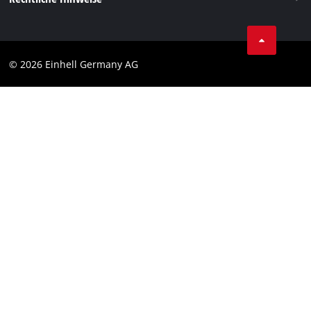
AGB
Datenschutz
© 2026 Einhell Germany AG
Impressum
Compliance
Verbraucherhinweise
Barrierefreiheits-Erklärung