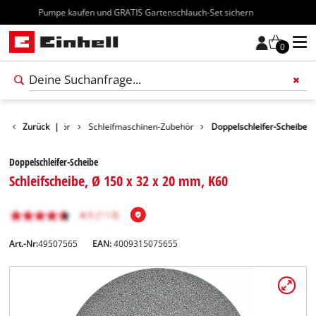
Kostenloser Versand ab 70€
0
erkzeug-Zubehör
Zurück
|
Schleifmaschinen-Zubehör
Doppelschleifer-Scheibe
Doppelschleifer-Scheibe
Schleifscheibe, Ø 150 x 32 x 20 mm, K60
Art.-Nr:
49507565
EAN:
4009315075655