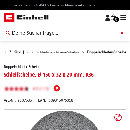
Kostenloser Versand ab 70€
0
erkzeug-Zubehör
Zurück
|
Schleifmaschinen-Zubehör
Doppelschleifer-Scheibe
Doppelschleifer-Scheibe
Schleifscheibe, Ø 150 x 32 x 20 mm, K36
Art.-Nr:
49507535
EAN:
4009315075358