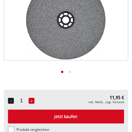
Deutsch
DE
Deutsch
English
11,95 €
-
+
inkl. MwSt., zzgl. Versand
Quantity
Jetzt kaufen
Produkt vergleichen