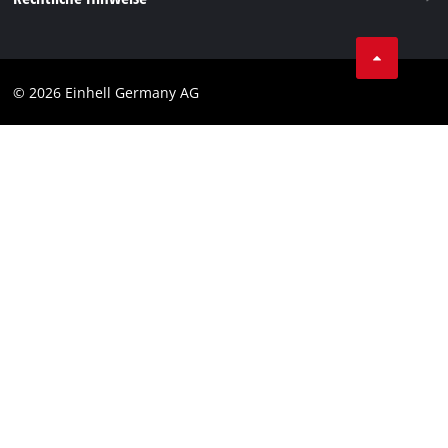
AGB
Datenschutz
© 2026 Einhell Germany AG
Impressum
Compliance
Verbraucherhinweise
Barrierefreiheits-Erklärung