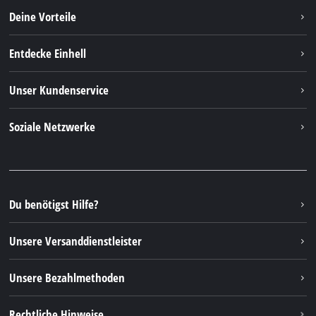
Deine Vorteile
Entdecke Einhell
Einhell weltweit
Unser Kundenservice
Über uns
Kontakt
Soziale Netzwerke
Nachhaltigkeit
Garantien & Produktregistrierung
Presseportal
Facebook
Ersatzteile & Bedienungsanleitungen
YouTube
Reparaturservice
Instagram
Du benötigst Hilfe?
FAQs
TikTok
Rücksendungen / Widerruf
Unsere Versanddienstleister
Pinterest
Verpackungsrichtlinien
Linkedin
Unsere Bezahlmethoden
Hinweise zur Batterieentsorgung
Vertrag widerrufen
Rechtliche Hinweise