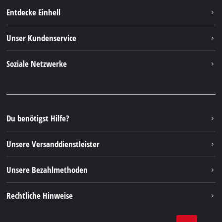
Entdecke Einhell
Einhell weltweit
Unser Kundenservice
Über uns
Kontakt
Soziale Netzwerke
Nachhaltigkeit
Garantien & Produktregistrierung
Presseportal
Facebook
Ersatzteile & Bedienungsanleitungen
YouTube
Reparaturservice
Instagram
Du benötigst Hilfe?
FAQs
TikTok
Rücksendungen / Widerruf
Unsere Versanddienstleister
Pinterest
Verpackungsrichtlinien
Linkedin
Unsere Bezahlmethoden
Hinweise zur Batterieentsorgung
Vertrag widerrufen
Rechtliche Hinweise
AGB