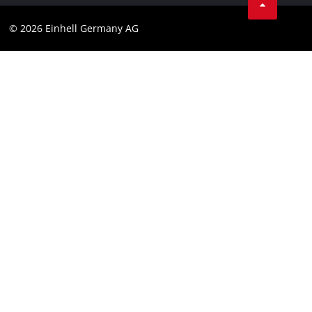
Datenschutz
© 2026 Einhell Germany AG
Impressum
Compliance
Verbraucherhinweise
Barrierefreiheits-Erklärung