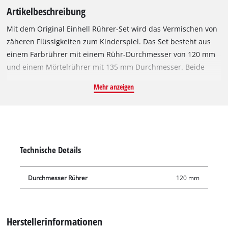
Artikelbeschreibung
Mit dem Original Einhell Rührer-Set wird das Vermischen von
zäheren Flüssigkeiten zum Kinderspiel. Das Set besteht aus
einem Farbrührer mit einem Rühr-Durchmesser von 120 mm
und einem Mörtelrührer mit 135 mm Durchmesser. Beide
Rührer sind 585 mm lang und eignen sich optimal zum
Mehr anzeigen
Verrühren von flüssigen, aber auch zähen Materialien.
Während mit dem Farbrührer Werkstoffe wie Farbe, Lack,
Bitumen, Epoxid oder Kleber gemischt werden können, eignet
sich der Mörtelrührer bestens für Putz, Gips oder Mörtel.
Geliefert wird das Rührer-Set mit einem Farbrührer und
Technische Details
einem Mörtelrührer.
Durchmesser Rührer
120 mm
Herstellerinformationen