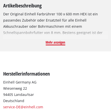
Artikelbeschreibung
Der Original Einhell Farbrührer 100 x 600 mm HEX ist ein
passendes Zubehör oder Ersatzteil für alle Einhell
Akkuschrauber oder Bohrmaschinen mit einem
Schnellspannbohrfutter von 8 mm. Bestens geeignet ist der
Farbrührer für das Verrühren von flüssigen Materialien wie
Mehr anzeigen
Farbe oder Lack. Der Rührer hat eine Länge von 600 mm und
einen Durchmesser von 100 mm. Damit sorgt er für eine gute
Durchmischung und ein schnelles Ergebnis bei bis zu 60 Liter
Flüssigkeit.
Herstellerinformationen
Einhell Germany AG
Wiesenweg 22
94405 Landau/Isar
Deutschland
service-DE@einhell.com