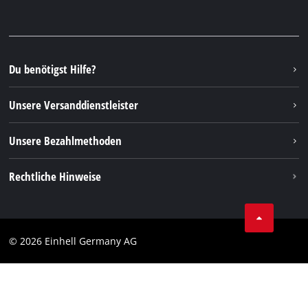
Garantien & Produktregistrierung
Presseportal
Facebook
Ersatzteile & Bedienungsanleitungen
YouTube
Reparaturservice
Instagram
Du benötigst Hilfe?
FAQs
TikTok
Rücksendungen / Widerruf
Unsere Versanddienstleister
Pinterest
Verpackungsrichtlinien
Linkedin
Unsere Bezahlmethoden
Hinweise zur Batterieentsorgung
Vertrag widerrufen
Rechtliche Hinweise
AGB
Datenschutz
© 2026 Einhell Germany AG
Impressum
Compliance
Verbraucherhinweise