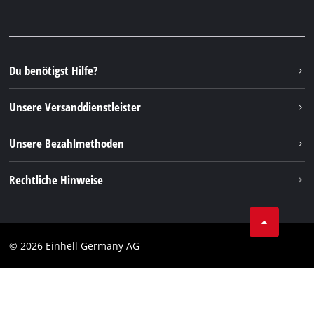
Garantien & Produktregistrierung
Presseportal
Facebook
Ersatzteile & Bedienungsanleitungen
YouTube
Reparaturservice
Instagram
Du benötigst Hilfe?
FAQs
TikTok
Rücksendungen / Widerruf
Unsere Versanddienstleister
Pinterest
Verpackungsrichtlinien
Linkedin
Unsere Bezahlmethoden
Hinweise zur Batterieentsorgung
Vertrag widerrufen
Rechtliche Hinweise
AGB
Datenschutz
© 2026 Einhell Germany AG
Impressum
Compliance
Verbraucherhinweise