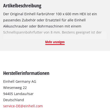
Artikelbeschreibung
Der Original Einhell Farbrührer 100 x 600 mm HEX ist ein
passendes Zubehör oder Ersatzteil für alle Einhell
Akkuschrauber oder Bohrmaschinen mit einem
Schnellspannbohrfutter von 8 mm. Bestens geeignet ist der
Farbrührer für das Verrühren von flüssigen Materialien wie
Mehr anzeigen
Farbe oder Lack. Der Rührer hat eine Länge von 600 mm und
einen Durchmesser von 100 mm. Damit sorgt er für eine gute
Durchmischung und ein schnelles Ergebnis bei bis zu 60 Liter
Flüssigkeit.
Herstellerinformationen
Einhell Germany AG
Wiesenweg 22
94405 Landau/Isar
Deutschland
service-DE@einhell.com