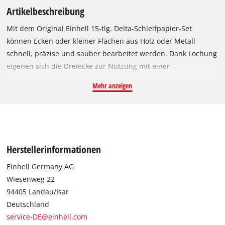
Artikelbeschreibung
Mit dem Original Einhell 15-tlg. Delta-Schleifpapier-Set
können Ecken oder kleiner Flächen aus Holz oder Metall
schnell, präzise und sauber bearbeitet werden. Dank Lochung
eigenen sich die Dreiecke zur Nutzung mit einer
Absaugvorrichtung. Die gewebestarke Kletthaftung ermöglicht
Mehr anzeigen
einen werkzeuglosen Wechsel. Durch verschiedenen
Körnungen ist für jedes Projekt das passende Schleifmittel zur
Hand. Die Schleifdreiecke sind für alle handelsüblichen
Multischleifer geeignet, besonders für den Einhell
Multischleifer TH-OS 1016, TE-OS 1320 und den Einhell Akku-
Herstellerinformationen
Multischleifer TE-OS 18/150 Li Solo. Alle Schleifdreiecke des
Sets haben die Maße 150x150x100 mm. Im Set sind 15
Einhell Germany AG
Dreiecke mit drei verschiedenen Körnungen enthalten, 5x P60,
Wiesenweg 22
5x P120 und 5x P180.
94405 Landau/Isar
Deutschland
service-DE@einhell.com