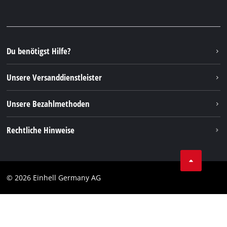
Garantien & Produktregistrierung
Presseportal
Facebook
Ersatzteile & Bedienungsanleitungen
YouTube
Reparaturservice
Instagram
Du benötigst Hilfe?
FAQs
TikTok
Rücksendungen / Widerruf
Unsere Versanddienstleister
Pinterest
Verpackungsrichtlinien
Linkedin
Unsere Bezahlmethoden
Hinweise zur Batterieentsorgung
Vertrag widerrufen
Rechtliche Hinweise
AGB
Datenschutz
© 2026 Einhell Germany AG
Impressum
Compliance
Verbraucherhinweise