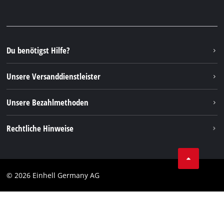
Garantien & Produktregistrierung
Presseportal
Facebook
Ersatzteile & Bedienungsanleitungen
YouTube
Reparaturservice
Instagram
Du benötigst Hilfe?
FAQs
TikTok
Rücksendungen / Widerruf
Unsere Versanddienstleister
Pinterest
Verpackungsrichtlinien
Linkedin
Unsere Bezahlmethoden
Hinweise zur Batterieentsorgung
Vertrag widerrufen
Rechtliche Hinweise
AGB
Datenschutz
© 2026 Einhell Germany AG
Impressum
Compliance
Verbraucherhinweise