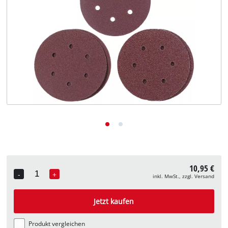
Deutsch
DE
Deutsch
English
10,95 €
-
+
inkl. MwSt., zzgl. Versand
Quantity
Jetzt kaufen
Produkt vergleichen