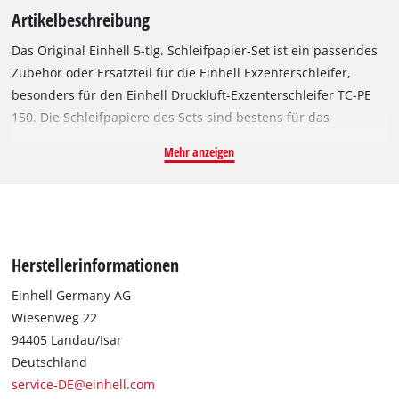
Artikelbeschreibung
Das Original Einhell 5-tlg. Schleifpapier-Set ist ein passendes
Zubehör oder Ersatzteil für die Einhell Exzenterschleifer,
besonders für den Einhell Druckluft-Exzenterschleifer TC-PE
150. Die Schleifpapiere des Sets sind bestens für das
Schleifen von Holzwerkstoffen, Spanplatten, Metall, Farbe und
Mehr anzeigen
Lack geeignet. Sie haben einen Durchmesser von 150 mm und
sind mit einer gewebestarken Kletthaftung ausgestattet, die
ihnen einen optimalen Halt am Schleifer ermöglicht und
dadurch auch schnell und einfach gewechselt werden
können. Geliefert werden 5 Schleifpapiere, ein Schleifpapier
Herstellerinformationen
mit der Körnung K120 und jeweils zwei Schleifpapiere mit der
Körnung K80 und K40.
Einhell Germany AG
Wiesenweg 22
94405 Landau/Isar
Deutschland
service-DE@einhell.com