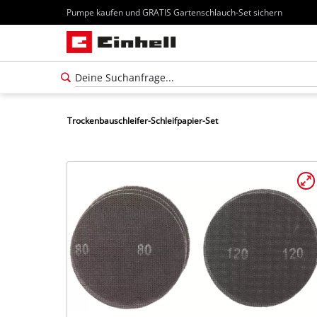
Pumpe kaufen und GRATIS Gartenschlauch-Set sichern
Trockenbauschleifer-Schleifpapier-Set