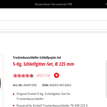
Kostenloser Versand ab 70€
N
Trockenbauschleifer-Schleifpapier-Set
5-tlg. Schleifgitter-Set, Ø 225 mm
Art.-Nr:
49491006
EAN:
4009314910063
Original Einhell 5-tlg. Schleifgitter-Set für
Trockenbauschleifer
Passend für Einhell Trockenbauschleifer TE-DW 225 X