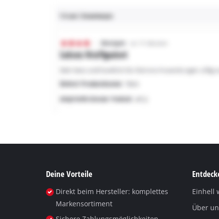
Deine Vorteile
Entdecke
Direkt beim Hersteller: komplettes
Einhell 
Markensortiment
Über un
Sichere Zahlungsmöglichkeiten