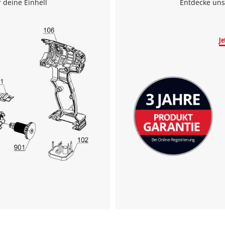
 deine Einhell
Entdecke uns
Je
Wir benötigen deine Zustimmung, um
Google Maps laden zu können!
This content is not permitted to load due
to trackers that are not disclosed to the
visitor. The website owner needs to setup
the site with their CMP to add this content
to the list of technologies used.