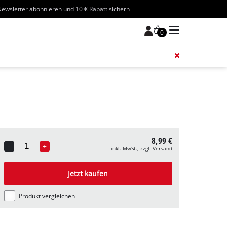
ewsletter abonnieren und 10 € Rabatt sichern
0
Füge 
8,99 €
-
+
inkl. MwSt., zzgl. Versand
Quantity
Jetzt kaufen
Produkt vergleichen