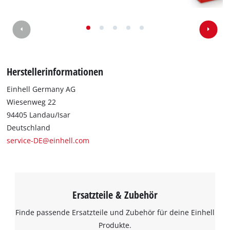
Wir benötigen deine Zustimmung, um
Google Maps laden zu können!
This content is not permitted to load due
Herstellerinformationen
to trackers that are not disclosed to the
visitor. The website owner needs to setup
Einhell Germany AG
the site with their CMP to add this content
Wiesenweg 22
to the list of technologies used.
94405 Landau/Isar
Powered by
Usercentrics Consent
Deutschland
Management Platform
service-DE@einhell.com
Ersatzteile & Zubehör
Finde passende Ersatzteile und Zubehör für deine Einhell
Produkte.