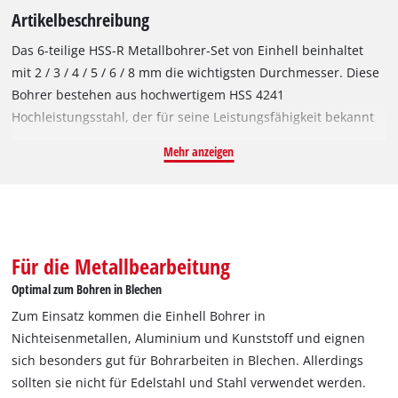
Artikelbeschreibung
Das 6-teilige HSS-R Metallbohrer-Set von Einhell beinhaltet
mit 2 / 3 / 4 / 5 / 6 / 8 mm die wichtigsten Durchmesser. Diese
Bohrer bestehen aus hochwertigem HSS 4241
Hochleistungsstahl, der für seine Leistungsfähigkeit bekannt
ist. Die 135° Bohrspitze ermöglicht saubere Bohrlöcher und
Mehr anzeigen
ein schnelles, präzises Bohren. Entsprechend der DIN 338
Norm sind die Metallbohrer rechtsschneidend und verfügen
über eine rollgewalzte Typ N Spirale, die für eine effiziente
Spanabfuhr sorgt. Dank der schwarz brünierten Oberfläche
sind die HSS-R Bohrer vor Korrosion geschützt und bieten
Für die Metallbearbeitung
dadurch eine verlängerte Lebensdauer. Zum Einsatz kommen
Optimal zum Bohren in Blechen
die Einhell Bohrer in Nichteisenmetallen, Aluminium und
Zum Einsatz kommen die Einhell Bohrer in
Kunststoff und eignen sich speziell für Bohrarbeiten in
Nichteisenmetallen, Aluminium und Kunststoff und eignen
Blechen. Allerdings sollten sie nicht für Edelstahl und Stahl
sich besonders gut für Bohrarbeiten in Blechen. Allerdings
verwendet werden. Insbesondere im Heimwerkerbereich
sollten sie nicht für Edelstahl und Stahl verwendet werden.
leisten die Bohrer bei gelegentlicher Anwendung