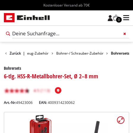
Kostenloser Versand ab 70€
0
behör
Zurück
Werkzeug-Zubehör
|
Bohrer-/ Schrauber-Zubehör
Bohrersets
Bohrersets
6-tlg. HSS-R-Metallbohrer-Set, Ø 2–8 mm
Art.-Nr:
49423006
EAN:
4009314230062