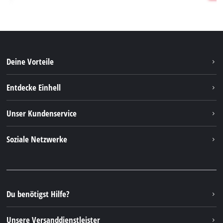
Deine Vorteile
Entdecke Einhell
Einhell weltweit
Unser Kundenservice
Über uns
Kontakt
Soziale Netzwerke
Nachhaltigkeit
Garantien & Produktregistrierung
Presseportal
Facebook
Ersatzteile & Bedienungsanleitungen
YouTube
Reparaturservice
Instagram
Du benötigst Hilfe?
FAQs
TikTok
Rücksendungen / Widerruf
Unsere Versanddienstleister