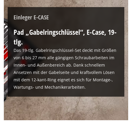
list
of
Einleger E-CASE
technologies
used.
Pad „Gabelringschlüssel“, E-Case, 19-
Powered
by
tlg.
Usercentrics
Das 19-tlg. Gabelringschlüssel-Set deckt mit Größen
Consent
von 6 bis 27 mm alle gängigen Schraubarbeiten im
Management
Platform
Innen- und Außenbereich ab. Dank schnellem
Ansetzen mit der Gabelseite und kraftvollem Lösen
mit dem 12-kant-Ring eignet es sich für Montage-,
Wartungs- und Mechanikerarbeiten.