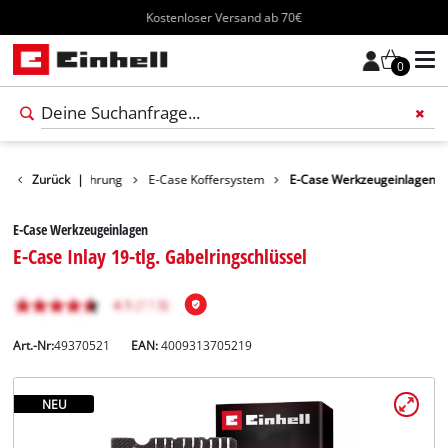
Kostenloser Versand ab 70€
0
hör
Zurück
Aufbewahrung
|
E-Case Koffersystem
E-Case Werkzeugeinlagen
E-Case Werkzeugeinlagen
E-Case Inlay 19-tlg. Gabelringschlüssel
Art.-Nr:
49370521
EAN:
4009313705219
NEU