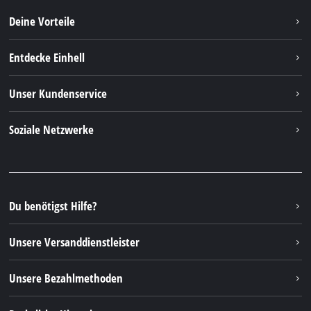
Deine Vorteile
Entdecke Einhell
Einhell weltweit
Unser Kundenservice
Über uns
Kontakt
Soziale Netzwerke
Nachhaltigkeit
Garantien & Produktregistrierung
Presseportal
Facebook
Ersatzteile & Bedienungsanleitungen
YouTube
Reparaturservice
Instagram
Du benötigst Hilfe?
FAQs
TikTok
Rücksendungen / Widerruf
Unsere Versanddienstleister
Pinterest
Verpackungsrichtlinien
Linkedin
Unsere Bezahlmethoden
Hinweise zur Batterieentsorgung