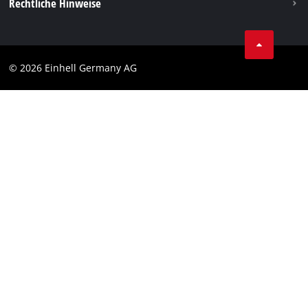
Vertrag widerrufen
Rechtliche Hinweise
AGB
Datenschutz
© 2026 Einhell Germany AG
Impressum
Compliance
Verbraucherhinweise
Barrierefreiheits-Erklärung