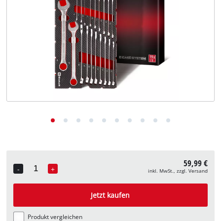
Deutsch
DE
Deutsch
English
59,99 €
-
+
inkl. MwSt., zzgl. Versand
Quantity
Jetzt kaufen
Produkt vergleichen