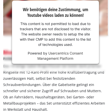
ansprechende Optik, sondern sorgt zudem für einen sicheren
Wir
Wir benötigen deine Zustimmung, um
benötigen
Halt auch bei öligen Händen. Die Größen reichen von 6 bis 27
Youtube videos laden zu können!
deine
mm und decken damit sämtliche gängigen Schraubarbeiten
Zustimmung,
im Heimwerker- und Mechanikerbereich ab. Jeder Schlüssel
This content is not permitted to load due to
um Youtube
trackers that are not disclosed to the visitor.
ist mit der Größenangabe gestempelt, was eine schnelle
laden zu
The website owner needs to setup the site
Orientierung ermöglicht. Alle Werkzeuge sind in einem Pad
können!
with their CMP to add this content to the list
aus formstabilem EVA-Schaum mit hochwertiger Oberfläche in
of technologies used.
Carbon-Optik verstaut. Durch die passgenauen Aussparungen
This
Montage leicht gemacht
Powered by
Usercentrics Consent
content
bleibt jedes Teil sicher an seinem Platz – ideal für den
Management Platform
Perfekt für Wartung und Reparatur
is
geschützten Transport und eine übersichtliche
not
Das 19-teilige Gabel-Ringschlüssel-Set bietet dank präziser
Aufbewahrung. Das Pad ist exakt auf die Maße des E-Case S-F
permitted
Ringseite mit 12-Kant-Profil eine hohe Kraftübertragung und
abgestimmt und lässt sich einfach entnehmen oder
to
zuverlässigen Halt, selbst bei festsitzenden
austauschen. Dabei kann der Koffer je nach Bedarf mit bis zu
load
Schraubverbindungen. Über die Gabelseite gelingt ein
due
zwei Pads individuell bestückt werden. Egal ob Möbelaufbau,
to
schneller und sicherer Zugriff auf Schrauben und Muttern.
Arbeiten an Gartenmaschinen, Fahrrädern oder
trackers
Ob an Fahrrädern, Haushaltsgeräten, bei Garten- oder
Haushaltsreparaturen: Das 22-tlg. Gabel-Ringschlüssel-Set ist
that
Metallbauprojekten – das Set unterstützt effizientes Arbeiten
die perfekte Wahl für präzise Schraubarbeiten im Innen- und
are
in Werkstatt und Haushalt.
Außenbereich.
not