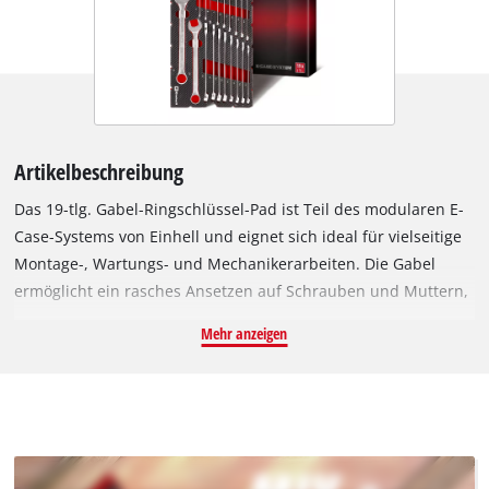
Artikelbeschreibung
Das 19-tlg. Gabel-Ringschlüssel-Pad ist Teil des modularen E-
Case-Systems von Einhell und eignet sich ideal für vielseitige
Montage-, Wartungs- und Mechanikerarbeiten. Die Gabel
ermöglicht ein rasches Ansetzen auf Schrauben und Muttern,
während die Ringseite mit 12-kant-Profil ein kraftvolles und
Mehr anzeigen
zuverlässiges Lösen oder Festziehen auch bei hohen
Drehmomenten gewährleistet. Gefertigt aus hochwertigem
Chrom-Vanadium-Stahl und geprüft nach DIN 3113
überzeugen die Schlüssel durch hohe Härtewerte von HRC 38–
50, wodurch sie besonders langlebig und belastbar sind. Die
satinierte Oberfläche verleiht den Werkzeugen nicht nur eine