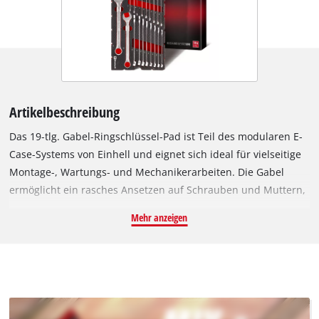
Artikelbeschreibung
Das 19-tlg. Gabel-Ringschlüssel-Pad ist Teil des modularen E-
Case-Systems von Einhell und eignet sich ideal für vielseitige
Montage-, Wartungs- und Mechanikerarbeiten. Die Gabel
ermöglicht ein rasches Ansetzen auf Schrauben und Muttern,
während die Ringseite mit 12-kant-Profil ein kraftvolles und
Mehr anzeigen
zuverlässiges Lösen oder Festziehen auch bei hohen
Drehmomenten gewährleistet. Gefertigt aus hochwertigem
Chrom-Vanadium-Stahl und geprüft nach DIN 3113
überzeugen die Schlüssel durch hohe Härtewerte von HRC 38–
50, wodurch sie besonders langlebig und belastbar sind. Die
satinierte Oberfläche verleiht den Werkzeugen nicht nur eine