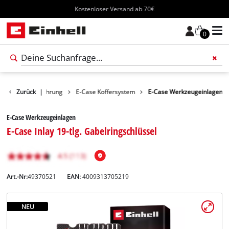
Kostenloser Versand ab 70€
0
hör
Zurück
Aufbewahrung
|
E-Case Koffersystem
E-Case Werkzeugeinlagen
E-Case Werkzeugeinlagen
E-Case Inlay 19-tlg. Gabelringschlüssel
Art.-Nr:
49370521
EAN:
4009313705219
NEU