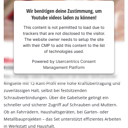
ansprechende Optik, sondern sorgt zudem für einen sicheren
Wir
Wir benötigen deine Zustimmung, um
benötigen
Halt auch bei öligen Händen. Die Größen reichen von 6 bis 27
Youtube videos laden zu können!
deine
mm und decken damit sämtliche gängigen Schraubarbeiten
Zustimmung,
im Heimwerker- und Mechanikerbereich ab. Jeder Schlüssel
This content is not permitted to load due to
um Youtube
trackers that are not disclosed to the visitor.
ist mit der Größenangabe gestempelt, was eine schnelle
laden zu
The website owner needs to setup the site
Orientierung ermöglicht. Alle Werkzeuge sind in einem Pad
können!
with their CMP to add this content to the list
aus formstabilem EVA-Schaum mit hochwertiger Oberfläche in
of technologies used.
Carbon-Optik verstaut. Durch die passgenauen Aussparungen
This
Montage leicht gemacht
Powered by
Usercentrics Consent
content
bleibt jedes Teil sicher an seinem Platz – ideal für den
Management Platform
Perfekt für Wartung und Reparatur
is
geschützten Transport und eine übersichtliche
not
Das 19-teilige Gabel-Ringschlüssel-Set bietet dank präziser
Aufbewahrung. Das Pad ist exakt auf die Maße des E-Case S-F
permitted
Ringseite mit 12-Kant-Profil eine hohe Kraftübertragung und
abgestimmt und lässt sich einfach entnehmen oder
to
zuverlässigen Halt, selbst bei festsitzenden
austauschen. Dabei kann der Koffer je nach Bedarf mit bis zu
load
Schraubverbindungen. Über die Gabelseite gelingt ein
due
zwei Pads individuell bestückt werden. Egal ob Möbelaufbau,
to
schneller und sicherer Zugriff auf Schrauben und Muttern.
Arbeiten an Gartenmaschinen, Fahrrädern oder
trackers
Ob an Fahrrädern, Haushaltsgeräten, bei Garten- oder
Haushaltsreparaturen: Das 22-tlg. Gabel-Ringschlüssel-Set ist
that
Metallbauprojekten – das Set unterstützt effizientes Arbeiten
die perfekte Wahl für präzise Schraubarbeiten im Innen- und
are
in Werkstatt und Haushalt.
Außenbereich.
not