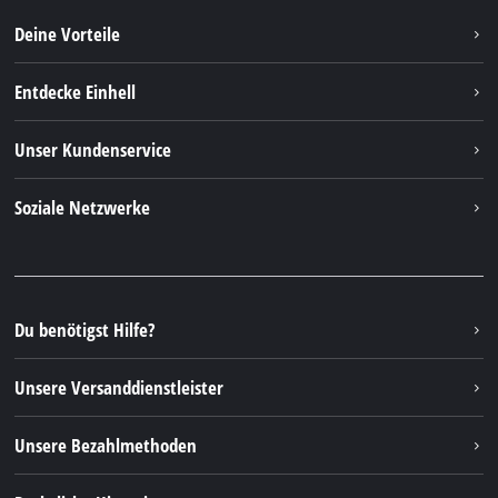
Deine Vorteile
Entdecke Einhell
Einhell weltweit
Unser Kundenservice
Über uns
Kontakt
Soziale Netzwerke
Nachhaltigkeit
Garantien & Produktregistrierung
Presseportal
Facebook
Ersatzteile & Bedienungsanleitungen
YouTube
Reparaturservice
Instagram
Du benötigst Hilfe?
FAQs
TikTok
Rücksendungen / Widerruf
Unsere Versanddienstleister
Pinterest
Verpackungsrichtlinien
Linkedin
Unsere Bezahlmethoden
Hinweise zur Batterieentsorgung