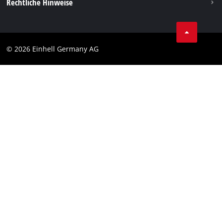
Vertrag widerrufen
Rechtliche Hinweise
AGB
Datenschutz
© 2026 Einhell Germany AG
Impressum
Compliance
Verbraucherhinweise
Barrierefreiheits-Erklärung