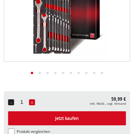
Deutsch
DE
Deutsch
English
59,99 €
-
+
inkl. MwSt., zzgl. Versand
Quantity
Jetzt kaufen
Produkt vergleichen