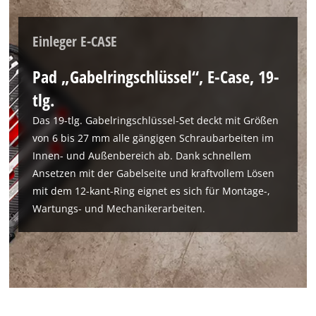
list
of
Einleger E-CASE
technologies
used.
Pad „Gabelringschlüssel“, E-Case, 19-
Powered
by
tlg.
Usercentrics
Das 19-tlg. Gabelringschlüssel-Set deckt mit Größen
Consent
von 6 bis 27 mm alle gängigen Schraubarbeiten im
Management
Platform
Innen- und Außenbereich ab. Dank schnellem
Ansetzen mit der Gabelseite und kraftvollem Lösen
mit dem 12-kant-Ring eignet es sich für Montage-,
Wartungs- und Mechanikerarbeiten.