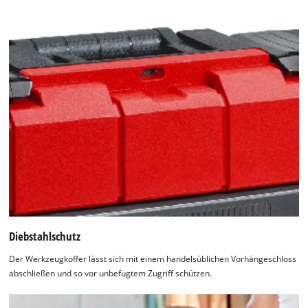
list
of
technologies
used.
Powered
by
Usercentrics
Consent
Management
Platform
Diebstahlschutz
Der Werkzeugkoffer lässt sich mit einem handelsüblichen Vorhängeschloss
abschließen und so vor unbefugtem Zugriff schützen.