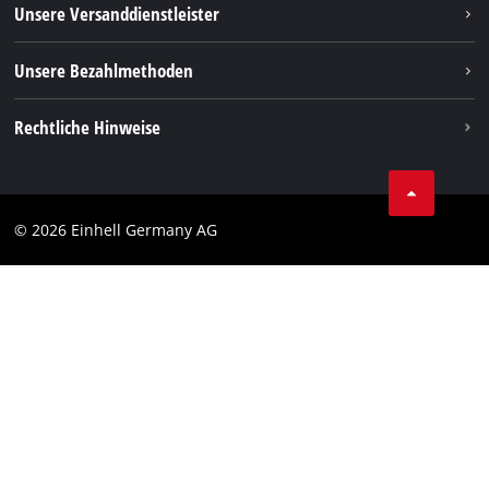
Rücksendungen / Widerruf
Unsere Versanddienstleister
Pinterest
Verpackungsrichtlinien
Linkedin
Unsere Bezahlmethoden
Hinweise zur Batterieentsorgung
Vertrag widerrufen
Rechtliche Hinweise
AGB
Datenschutz
© 2026 Einhell Germany AG
Impressum
Compliance
Verbraucherhinweise
Barrierefreiheits-Erklärung