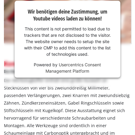
100 mm Länge sowie in 1/2" mit 150 und 250 mm.
Wir
Wir benötigen deine Zustimmung, um
benötigen
Gelenkstücke und T-Griffe mit Gleitstück erleichtern das
Youtube videos laden zu können!
deine
Arbeiten an schwer zugänglichen Stellen. Zwei
Zustimmung,
Umschaltknarren mit 72 Zähnen, 1/4“- und 1/2“-Aufnahme aus
This content is not permitted to load due to
um Youtube
trackers that are not disclosed to the visitor.
40Cr- und CR-Mo-Stahl verfügen über eine Umschaltfunktion,
laden zu
The website owner needs to setup the site
einen Entriegelungsknopf und ergonomische 2-Komponenten-
können!
with their CMP to add this content to the list
Griffe – passend für alle im Set enthaltenen Stecknüsse und
of technologies used.
Bit-Stecknüsse. Elf Gabel-Ringschlüssel von 8 bis 19 mm aus
This
Komplettausstattung im Koffer
Powered by
Usercentrics Consent
content
CrV-Stahl mit 12-Punkt-Ringprofil und satinierter Oberfläche
Management Platform
Das Rundumset für Montage und Instandhaltung
is
gewährleisten kraftvolles Arbeiten ohne Abrutschen. Ein 8-
not
Der Werkzeugkoffer enthält eine große Auswahl an
teiliges Sechskant-Stiftschlüssel-Set mit Kugelkopf aus
permitted
Stecknüssen von vier bis zweiunddreißig Millimeter,
mattverchromtem CrV-Stahl eignet sich für Schraubarbeiten
to
passenden Verlängerungen, zwei Knarren mit zweiundsiebzig
in schwer zugänglichen Winkeln. Für kontrolliertes Schrauben
load
Zähnen, Zündkerzeneinsätzen, Gabel Ringschlüsseln sowie
due
sorgen ein 60 mm langer Bithalter mit stabiler Edelstahlhülse
to
Stiftschlüsseln mit Kugelkopf. Diese Ausstattung eignet sich
sowie ein ausziehbarer Bithalter von 80 bis 120 mm, der eine
trackers
hervorragend für verschiedenste Schraubarbeiten und
präzise Schraubenführung ermöglicht. Ebenfalls Teil des
that
Montagen. Alle Werkzeuge sind ordentlich in einer
Werkzeug-Sets sind 90 25-mm-Bits mit 1/4"-C 6.3-Schaft sowie
are
Schaumeinlage mit Carbonoptik untergebracht und im
30 Bits mit 5/16"-Schaft und 30-mm-Länge aus
not