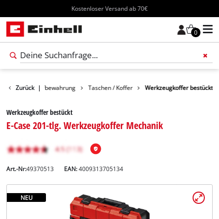
Kostenloser Versand ab 70€
0
Zubehör
Zurück
Aufbewahrung
|
Taschen / Koffer
Werkzeugkoffer bestückt
Werkzeugkoffer bestückt
E-Case 201-tlg. Werkzeugkoffer Mechanik
Art.-Nr:
49370513
EAN:
4009313705134
NEU