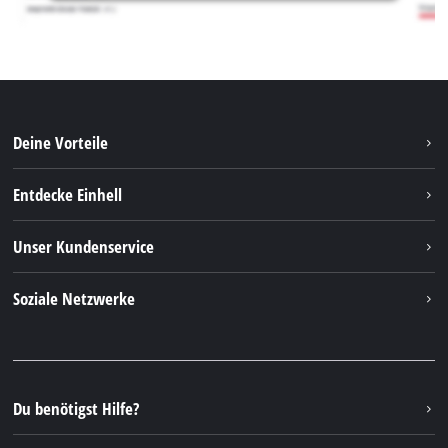
Deine Vorteile
Entdecke Einhell
Einhell weltweit
Unser Kundenservice
Über uns
Kontakt
Soziale Netzwerke
Nachhaltigkeit
Garantien & Produktregistrierung
Presseportal
Facebook
Ersatzteile & Bedienungsanleitungen
YouTube
Reparaturservice
Instagram
Du benötigst Hilfe?
FAQs
TikTok