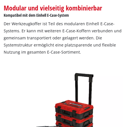
Modular und vielseitig kombinierbar
Kompatibel mit dem Einhell E-Case-System
Wir benötigen deine Zustimmung, um
Der Werkzeugkoffer ist Teil des modularen Einhell E-Case-
Google Maps laden zu können!
Systems. Er kann mit weiteren E-Case-Koffern verbunden und
gemeinsam transportiert oder gelagert werden. Die
This content is not permitted to load due
Systemstruktur ermöglicht eine platzsparende und flexible
to trackers that are not disclosed to the
visitor. The website owner needs to setup
Nutzung im gesamten E-Case-Sortiment.
the site with their CMP to add this content
to the list of technologies used.
Powered by
Usercentrics Consent
Management Platform