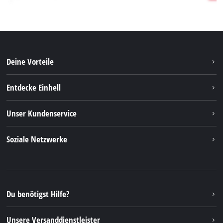
Deine Vorteile
Entdecke Einhell
Einhell weltweit
Unser Kundenservice
Über uns
Kontakt
Soziale Netzwerke
Nachhaltigkeit
Garantien & Produktregistrierung
Presseportal
Facebook
Ersatzteile & Bedienungsanleitungen
YouTube
Reparaturservice
Instagram
Du benötigst Hilfe?
FAQs
TikTok
Rücksendungen / Widerruf
Unsere Versanddienstleister