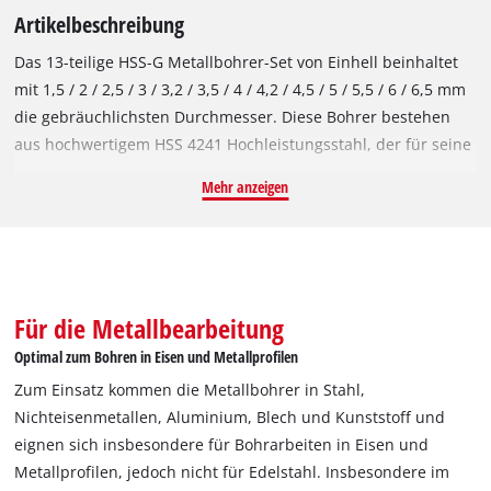
Artikelbeschreibung
Das 13-teilige HSS-G Metallbohrer-Set von Einhell beinhaltet
mit 1,5 / 2 / 2,5 / 3 / 3,2 / 3,5 / 4 / 4,2 / 4,5 / 5 / 5,5 / 6 / 6,5 mm
die gebräuchlichsten Durchmesser. Diese Bohrer bestehen
aus hochwertigem HSS 4241 Hochleistungsstahl, der für seine
Leistungsfähigkeit und Langlebigkeit bekannt ist. Die 135°
Mehr anzeigen
Split Point Spitze ermöglicht eine schnelle Zentrierung und
ein sauberes, schnelles Bohren. Entsprechend der DIN 338
Norm sind die Metallbohrer rechtsschneidend und verfügen
über eine gefräste Typ N Spirale, die für eine effiziente
Spanabfuhr und präzise Ergebnisse sorgt. Die im Ganzen
Für die Metallbearbeitung
geschliffenen HSS-G Bohrer besitzen eine hochglanzpolierte
Optimal zum Bohren in Eisen und Metallprofilen
Oberfläche, die ihnen eine silberne Farbe verleiht. Zum
Zum Einsatz kommen die Metallbohrer in Stahl,
Einsatz kommen die Einhell Bohrer in Stahl,
Nichteisenmetallen, Aluminium, Blech und Kunststoff und
Nichteisenmetallen, Aluminium, Blech und Kunststoff und
eignen sich insbesondere für Bohrarbeiten in Eisen und
eignen sich besonders gut für Bohrarbeiten in Eisen und
Metallprofilen, jedoch nicht für Edelstahl. Insbesondere im
Metallprofilen. Allerdings sollten sie nicht für Edelstahl