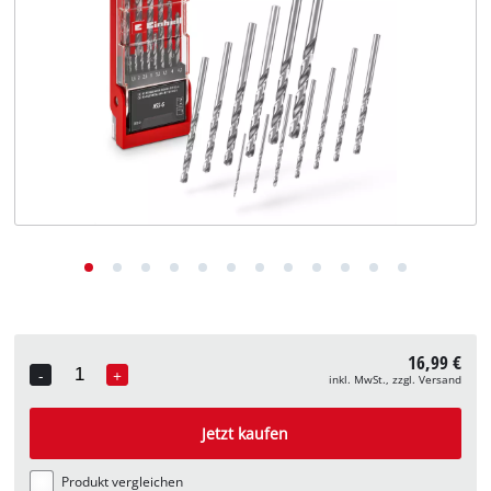
Deutsch
DE
Deutsch
English
16,99 €
-
+
inkl. MwSt., zzgl. Versand
Quantity
Jetzt kaufen
Produkt vergleichen