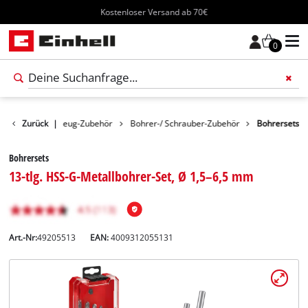
Kostenloser Versand ab 70€
0
behör
Zurück
Werkzeug-Zubehör
|
Bohrer-/ Schrauber-Zubehör
Bohrersets
Bohrersets
13-tlg. HSS-G-Metallbohrer-Set, Ø 1,5–6,5 mm
Art.-Nr:
49205513
EAN:
4009312055131