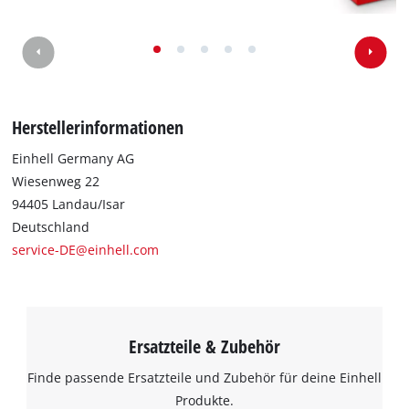
Wir benötigen deine Zustimmung, um
Google Maps laden zu können!
This content is not permitted to load due
Herstellerinformationen
to trackers that are not disclosed to the
visitor. The website owner needs to setup
Einhell Germany AG
the site with their CMP to add this content
Wiesenweg 22
to the list of technologies used.
94405 Landau/Isar
Powered by
Usercentrics Consent
Deutschland
Management Platform
service-DE@einhell.com
Ersatzteile & Zubehör
Finde passende Ersatzteile und Zubehör für deine Einhell
Produkte.