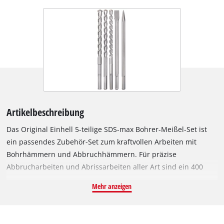
Artikelbeschreibung
Das Original Einhell 5-teilige SDS-max Bohrer-Meißel-Set ist
ein passendes Zubehör-Set zum kraftvollen Arbeiten mit
Bohrhämmern und Abbruchhämmern. Für präzise
Abbrucharbeiten und Abrissarbeiten aller Art sind ein 400
mm langer Spitzmeißel und ein Flachmeißel (25 x 400 mm) im
Mehr anzeigen
Set enthalten. Die mitgelieferte, vielfältige Bohrerauswahl,
bestehend aus drei Bohrern (Ø 18, 20, 25 mm), ermöglicht
kraftvolles Bohren in Mauerwerk oder Beton. Alle im Set