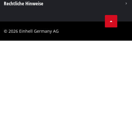
Vertrag widerrufen
Rechtliche Hinweise
AGB
Datenschutz
© 2026 Einhell Germany AG
Impressum
Compliance
Verbraucherhinweise
Barrierefreiheits-Erklärung