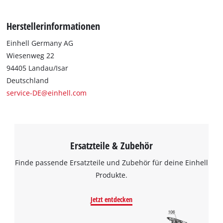
enthaltenen Bohrer und Meißel sind mit einem SDS-max-
Schaft ausgestattet. Geliefert wird das Zubehör im kompakten
Herstellerinformationen
Aufbewahrungskoffer, in dem Bohrer und Meißel optimal
sortiert und sicher gelagert werden können.
Einhell Germany AG
Wiesenweg 22
94405 Landau/Isar
Deutschland
service-DE@einhell.com
Ersatzteile & Zubehör
Finde passende Ersatzteile und Zubehör für deine Einhell
Produkte.
Jetzt entdecken