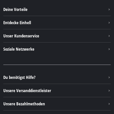
Deine Vorteile
Entdecke Einhell
Einhell weltweit
Unser Kundenservice
Über uns
Kontakt
Soziale Netzwerke
Nachhaltigkeit
Garantien & Produktregistrierung
Presseportal
Facebook
Ersatzteile & Bedienungsanleitungen
YouTube
Reparaturservice
Instagram
Du benötigst Hilfe?
FAQs
TikTok
Rücksendungen / Widerruf
Unsere Versanddienstleister
Pinterest
Verpackungsrichtlinien
Linkedin
Unsere Bezahlmethoden
Hinweise zur Batterieentsorgung