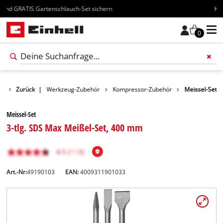
Kostenloser Versand ab 70€
0
Zubehör
Zurück
|
Werkzeug-Zubehör
Kompressor-Zubehör
Meissel-Set
Meissel-Set
3-tlg. SDS Max Meißel-Set, 400 mm
Art.-Nr:
49190103
EAN:
4009311901033