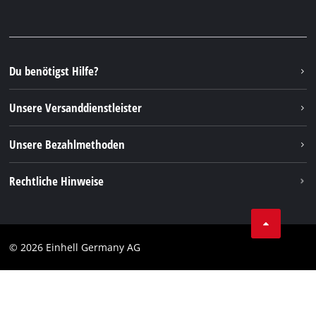
Garantien & Produktregistrierung
Presseportal
Facebook
Ersatzteile & Bedienungsanleitungen
YouTube
Reparaturservice
Instagram
Du benötigst Hilfe?
FAQs
TikTok
Rücksendungen / Widerruf
Unsere Versanddienstleister
Pinterest
Verpackungsrichtlinien
Linkedin
Unsere Bezahlmethoden
Hinweise zur Batterieentsorgung
Vertrag widerrufen
Rechtliche Hinweise
AGB
Datenschutz
© 2026 Einhell Germany AG
Impressum
Compliance
Verbraucherhinweise