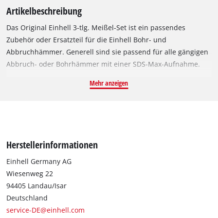
Artikelbeschreibung
Das Original Einhell 3-tlg. Meißel-Set ist ein passendes
Zubehör oder Ersatzteil für die Einhell Bohr- und
Abbruchhämmer. Generell sind sie passend für alle gängigen
Abbruch- oder Bohrhämmer mit einer SDS-Max-Aufnahme.
Das Set beinhaltet 2x Flachmeißel für Abbrucharbeiten aller
Mehr anzeigen
Art, davon einer mit einer Breite von 25 mm und einer mit 40
mm, auch Breitmeißel genannt. Außerdem ist ein robuster
Spitzmeißel für präzise Abbrucharbeiten enthalten. Alle drei
Meißel sind 400 mm lang.
Herstellerinformationen
Einhell Germany AG
Wiesenweg 22
94405 Landau/Isar
Deutschland
service-DE@einhell.com