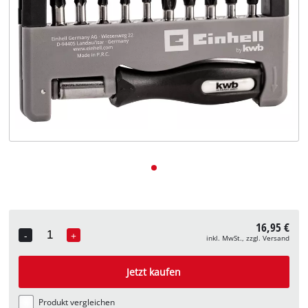
Deutsch
DE
Deutsch
English
16,95 €
-
+
inkl. MwSt., zzgl. Versand
Quantity
Jetzt kaufen
Produkt vergleichen