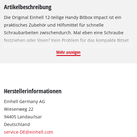
Artikelbeschreibung
Die Original Einhell 12-teilige Handy Bitbox Impact ist ein
praktisches Zubehör und Hilfsmittel für schnelle
Schraubarbeiten zwischendurch. Mal eben eine Schraube
festziehen oder lösen? Kein Problem für das kompakte Bitset
mit Bithalter und Griff, der so schnell zum Schraubendreher
Mehr anzeigen
wird. Das 12-tlg. Bitset hat eine handliche Größe, damit es in
jeder Hosen- und Hemdtasche Platz findet. Ein integrierter
Halter verhindert ein Herausfallen der Bits aus dem Set. Die
magnetischen Bits sind aus TQ60 Stahl gefertigt und dadurch
extrem belastbar, wodurch sie auch für die Verwendung mit
Herstellerinformationen
Schlagschraubern geeignet sind. Enthalten sind ein
Schraubendreher mit entnehmbaren Magnetbithalter sowie
Einhell Germany AG
10 Bits (25 mm) mit E6.3-Schaft in folgenden Ausführungen:
Wiesenweg 22
PH2, PH3, PZ2, PZ3, T20, T25, T30, T 40. Diese sind mit einem
94405 Landau/Isar
praktischen Farbring gekennzeichnet.
Deutschland
service-DE@einhell.com