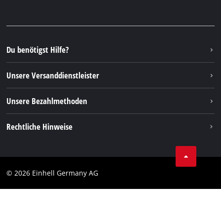
Garantien & Produktregistrierung
Presseportal
Facebook
Ersatzteile & Bedienungsanleitungen
YouTube
Reparaturservice
Instagram
Du benötigst Hilfe?
FAQs
TikTok
Rücksendungen / Widerruf
Unsere Versanddienstleister
Pinterest
Verpackungsrichtlinien
Linkedin
Unsere Bezahlmethoden
Hinweise zur Batterieentsorgung
Vertrag widerrufen
Rechtliche Hinweise
AGB
Datenschutz
© 2026 Einhell Germany AG
Impressum
Compliance
Verbraucherhinweise