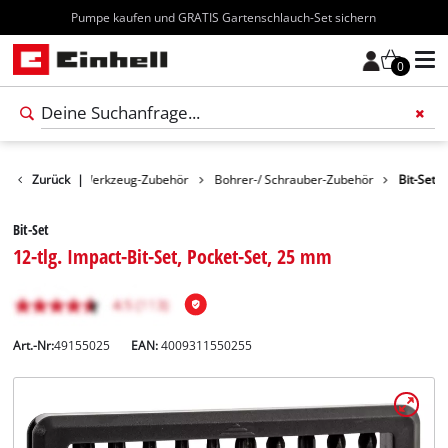
Kostenloser Versand ab 70€
0
Zubehör
Zurück
|
Werkzeug-Zubehör
Bohrer-/ Schrauber-Zubehör
Bit-Set
Bit-Set
12-tlg. Impact-Bit-Set, Pocket-Set, 25 mm
Art.-Nr:
49155025
EAN:
4009311550255