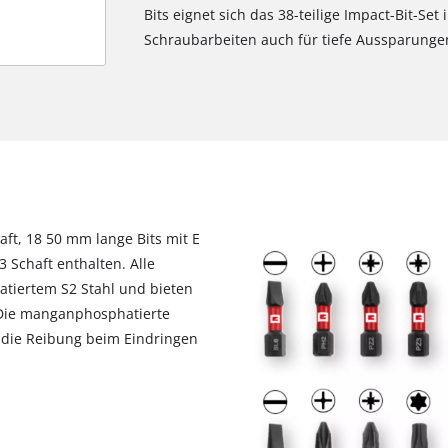
Bits eignet sich das 38-teilige Impact-Bit-Se
Schraubarbeiten auch für tiefe Aussparungen
aft, 18 50 mm lange Bits mit E
3 Schaft enthalten. Alle
tiertem S2 Stahl und bieten
 Die manganphosphatierte
 die Reibung beim Eindringen
Wir benötigen deine Zustimmung, um
Google Maps laden zu können!
This content is not permitted to load due
to trackers that are not disclosed to the