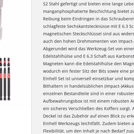
S2 Stahl gefertigt und bieten eine lange Leb
manganphosphatierte Beschichtung bietet zus
Reibung beim Eindringen in das Schraubenmat
schlagfeste Sechskantstecknüsse mit E 6.3 Sc
magnetischen Steckschlüssel sind aus wider
auch den hohen Drehmomenten von Impact-
Abgerundet wird das Werkzeug-Set von einem
Edelstahlhülse und E 6.3 Schaft aus Karbonst
Magneten kann die Edelstahlhülse den Magne
wodurch ein fester Sitz der Bits sowie eine 
Einhell Set ist universell einsetzbar und ko
Bithaltern in handelsüblichen (Impact-)Akk
einzelnen Bestandteile sind in einer robusten
Aufbewahrungsbox ist mit einem robusten Aut
ein sicheres Verschließen des Koffers sorgt.
Deckel ist das Zubehör auf einen Blick zu e
Einhell Werkzeugs leichtfällt. Zudem bieten
Flexibilität, um den Inhalt je nach Bedarf z