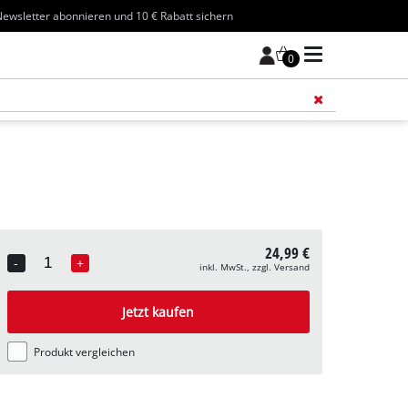
ewsletter abonnieren und 10 € Rabatt sichern
0
Füge 
24,99 €
-
+
inkl. MwSt., zzgl. Versand
Quantity
Jetzt kaufen
Produkt vergleichen