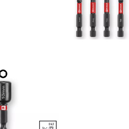
visitor. The website owner needs to setup
the site with their CMP to add this content
to the list of technologies used.
Powered by
Usercentrics Consent
Management Platform