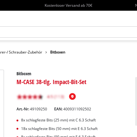
Kostenloser Versand ab 70€
N
rer-/ Schrauber-Zubehör
Bitboxen
Bitboxen
M-CASE 38-tlg. Impact-Bit-Set
Art.-Nr:
49109250
EAN:
4009311092502
8x schlagfeste Bits (25 mm) mit C 6.3 Schaft
18x schlagfeste Bits (50 mm) mit E 6.3 Schaft
8x schlagfeste Bits (90 mm) mit E 6.3 Schaft