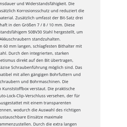
ensdauer und Widerstandsfähigkeit. Die
ätzlich Korrosionsschutz und reduziert die
erial. Zusätzlich umfasst der Bit-Satz drei
haft in den Größen 7 / 8 / 10 mm. Diese
standsfähigem 50BV30 Stahl hergestellt, um
Akkuschraubern standzuhalten.
 60 mm langen, schlagfesten Bithalter mit
ahl. Durch den integrierten, starken
tismus direkt auf den Bit übertragen,
präzise Schraubenführung möglich sind. Das
mpatibel mit allen gängigen Bohrfuttern und
uschraubern und Bohrmaschinen. Die
 Kunststoffbox verstaut. Die praktische
o-Lock-Clip-Verschluss versehen, der für
 Ausgestattet mit einem transparenten
rkennen, wodurch die Auswahl des richtigen
 austauschbare Einsätze maximale
usammenzustellen. Durch die extra langen