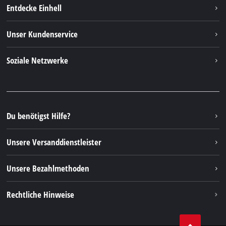
Entdecke Einhell
Einhell weltweit
Unser Kundenservice
Über uns
Kontakt
Soziale Netzwerke
Nachhaltigkeit
Garantien & Produktregistrierung
Presseportal
Facebook
Ersatzteile & Bedienungsanleitungen
YouTube
Reparaturservice
Instagram
Du benötigst Hilfe?
FAQs
TikTok
Rücksendungen / Widerruf
Unsere Versanddienstleister
Pinterest
Verpackungsrichtlinien
Linkedin
Unsere Bezahlmethoden
Hinweise zur Batterieentsorgung
Vertrag widerrufen
Rechtliche Hinweise
AGB