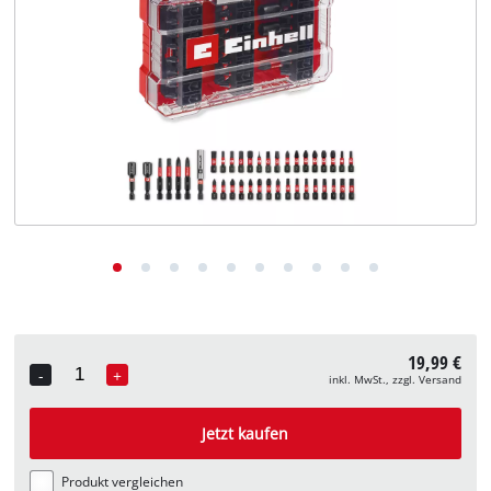
Deutsch
DE
Deutsch
English
19,99 €
-
+
inkl. MwSt., zzgl. Versand
Quantity
Jetzt kaufen
Produkt vergleichen