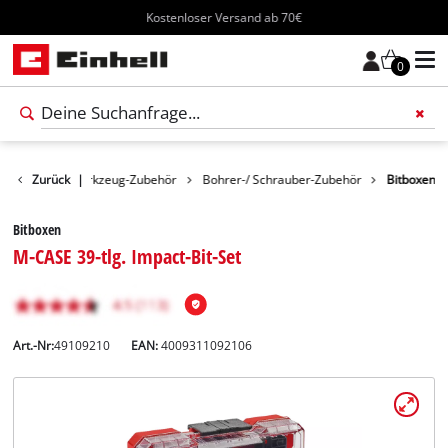
Kostenloser Versand ab 70€
0
Zubehör
Zurück
Werkzeug-Zubehör
|
Bohrer-/ Schrauber-Zubehör
Bitboxen
Bitboxen
M-CASE 39-tlg. Impact-Bit-Set
Art.-Nr:
49109210
EAN:
4009311092106