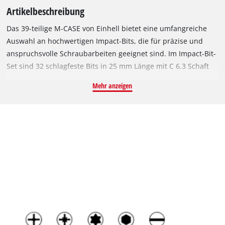
Artikelbeschreibung
Das 39-teilige M-CASE von Einhell bietet eine umfangreiche
Auswahl an hochwertigen Impact-Bits, die für präzise und
anspruchsvolle Schraubarbeiten geeignet sind. Im Impact-Bit-
Set sind 32 schlagfeste Bits in 25 mm Länge mit C 6.3 Schaft
und den Abtrieben 2x PH1/ 3x PH2 / 2x PH3 / 2x PZ1/ 3x PZ2 /
Mehr anzeigen
2x PZ3 / H3 / H4 / H5 / H6 / 2x T15 / 3x T20 / 3x T25 / 2x T30 /
T40 / SL2,5 / SL4,5 / SL6,5 sowie vier schlagfeste 50 mm lange
Bits mit E 6.3 Schaft in den Abtrieben PH2 / PZ2 / T25 / H5
enthalten. Sie sind aus robustem, manganphosphatiertem S2
Stahl gefertigt und bieten eine lange Lebensdauer und
Widerstandsfähigkeit. Die manganphosphatierte
Beschichtung bietet zusätzlich Korrosionsschutz und
reduziert die Reibung beim Eindringen in das
Schraubenmaterial. Zusätzlich umfasst der Bit-Satz zwei
schlagfeste Sechskantstecknüsse mit E 6.3 Schaft in den
Größen 6 und 8 mm. Diese magnetischen Steckschlüssel sind