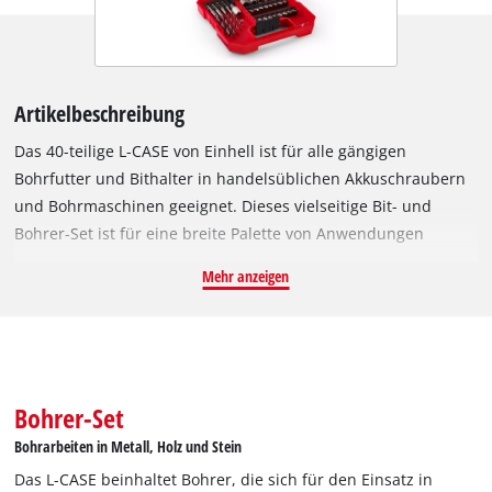
Artikelbeschreibung
Das 40-teilige L-CASE von Einhell ist für alle gängigen
Bohrfutter und Bithalter in handelsüblichen Akkuschraubern
und Bohrmaschinen geeignet. Dieses vielseitige Bit- und
Bohrer-Set ist für eine breite Palette von Anwendungen
konzipiert. Im Bit-Set befinden sich 16 Bits in 25 mm aus
Mehr anzeigen
robustem, grau sandgestrahltem S2 Stahl mit C 6.3 Schaft und
den Abtrieben PH1 / PH2 / PH3 / PZ1 / PZ2 / PZ3 / H3 / H4 / T10
/ T15 / T20 / T25 / T27 / T30 / T40 / SL5. Für einen schnellen
und einfachen Bitwechsel sorgt der 60 mm lange
Schnellwechselbithalter aus Karbonstahl mit E 6.3 Schaft,
Bohrer-Set
Metallhülse und starkem Magneten. Ebenfalls im Einhell Set
Bohrarbeiten in Metall, Holz und Stein
enthalten sind fünf Steckschlüsseleinsätze in den Größen 5 / 6
Das L-CASE beinhaltet Bohrer, die sich für den Einsatz in
/ 8 / 10 / 13 mm mit 1/4"-Antrieb, die aus CV Stahl gefertigt