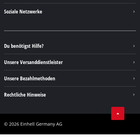
Über uns
Kontakt
Soziale Netzwerke
Nachhaltigkeit
Garantien & Produktregistrierung
Presseportal
Facebook
Ersatzteile & Bedienungsanleitungen
YouTube
Reparaturservice
Instagram
Du benötigst Hilfe?
FAQs
TikTok
Rücksendungen / Widerruf
Unsere Versanddienstleister
Pinterest
Verpackungsrichtlinien
Linkedin
Unsere Bezahlmethoden
Hinweise zur Batterieentsorgung
Vertrag widerrufen
Rechtliche Hinweise
AGB
Datenschutz
© 2026 Einhell Germany AG
Impressum
Compliance