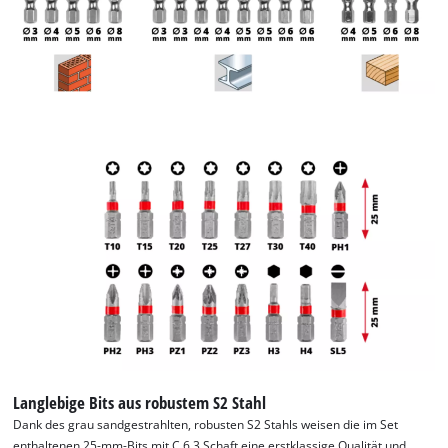
Bestandteile stets griffbereit. Das 40-teilige Einhell-Set ist mit
seiner umfangreichen Auswahl an Zubehör die perfekte
Ergänzung für jedes Werkzeugarsenal und ermöglicht
zuverlässige Ergebnisse bei einer Vielzahl von Anwendungen.
Langlebige Bits aus robustem S2 Stahl
Dank des grau sandgestrahlten, robusten S2 Stahls weisen die im Set
enthaltenen 25-mm-Bits mit C 6.3 Schaft eine erstklassige Qualität und