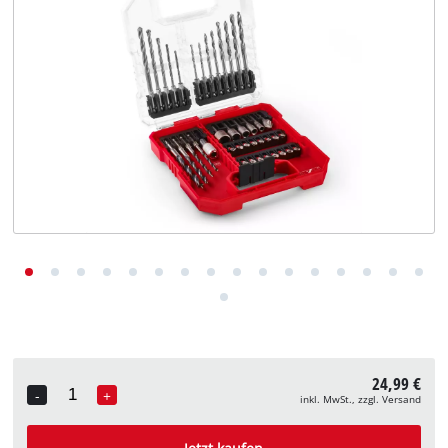
Deutsch
DE
Deutsch
English
24,99 €
-
+
inkl. MwSt., zzgl. Versand
Quantity