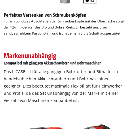
Perfektes Versenken von Schraubenköpfen
Für ein bündiges Abschließen der Schraubenköpfe mit der Oberfläche sorgt
der 12-mm-Senker des Bit- und Bohrer-Sets. Er besteht aus grau
Wir benötigen deine Zustimmung, um
sandgestrahltem Karbonstahl und ist mit einem E 6.3 Schaft ausgestattet.
Google Maps laden zu können!
This content is not permitted to load due
to trackers that are not disclosed to the
Markenunabhängig
visitor. The website owner needs to setup
Kompatibel mit gängigen Akkuschraubern und Bohrmaschinen
the site with their CMP to add this content
to the list of technologies used.
Das L-CASE ist für alle gängigen Bohrfutter und Bithalter in
handelsüblichen Akkuschraubern und Bohrmaschinen
Powered by
Usercentrics Consent
Management Platform
geeignet. Dies bedeutet maximale Flexibilität für Heimwerker
und Profis, da das Set unabhängig von der Marke mit einer
Vielzahl von Maschinen kompatibel ist.