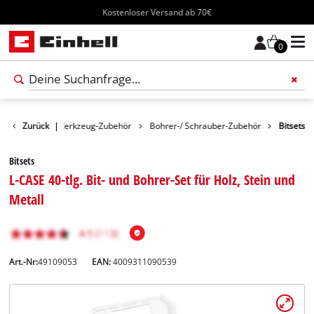
Kostenloser Versand ab 70€
0
Zubehör
Zurück
|
Werkzeug-Zubehör
Bohrer-/ Schrauber-Zubehör
Bitsets
Bitsets
L-CASE 40-tlg. Bit- und Bohrer-Set für Holz, Stein und
Metall
Art.-Nr:
49109053
EAN:
4009311090539