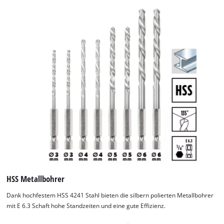
Bitwechsel sowie für einen sicheren Halt während des
Gebrauchs. Vier Bohrstopper in 5 / 6 / 8 / 10 mm aus
robustem Werkzeugstahl und der dazugehörige 2,5-mm-
Innensechskantschlüssel zum Justieren der Fixierschraube
vervollständigen die Auswahl hochwertiger Einhell
Werkzeuge. Alle Bestandteile des Metallbohrer-Sets sind
übersichtlich in einer praktischen Aufbewahrungsbox mit
robustem Auto-Lock-Clip-Verschluss und transparentem
Deckel verstaut. Für ein Maximum an Flexibilität sind sie für
den Einsatz in handelsüblichen Akkuschraubern und
Bohrmaschinen geeignet. Das 95-teilige Werkzeug-Set bietet
für jede Herausforderung das passende Werkzeug.
HSS Metallbohrer
Dank hochfestem HSS 4241 Stahl bieten die silbern polierten Metallbohrer
mit E 6.3 Schaft hohe Standzeiten und eine gute Effizienz.