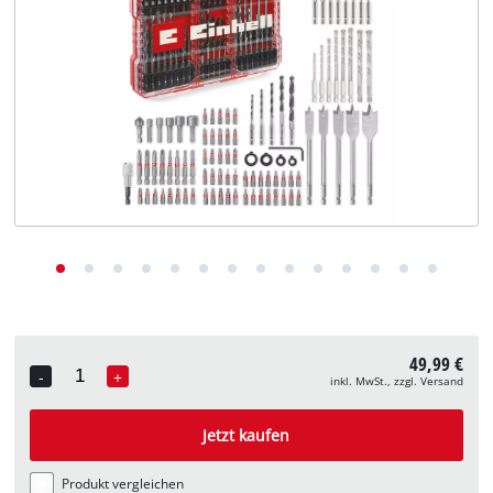
Deutsch
DE
Deutsch
English
49,99 €
-
+
inkl. MwSt., zzgl. Versand
Quantity
Jetzt kaufen
Produkt vergleichen