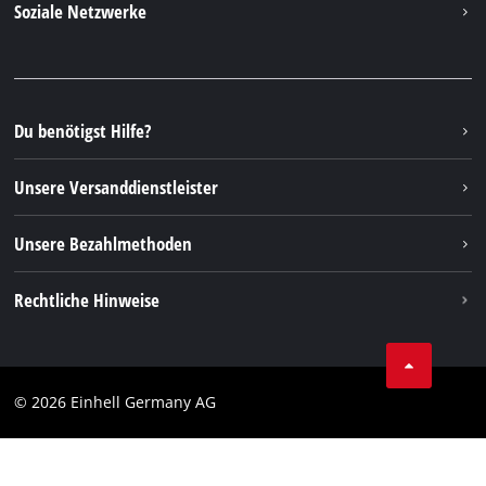
Soziale Netzwerke
Nachhaltigkeit
Garantien & Produktregistrierung
Presseportal
Facebook
Ersatzteile & Bedienungsanleitungen
YouTube
Reparaturservice
Instagram
Du benötigst Hilfe?
FAQs
TikTok
Rücksendungen / Widerruf
Unsere Versanddienstleister
Pinterest
Verpackungsrichtlinien
Linkedin
Unsere Bezahlmethoden
Hinweise zur Batterieentsorgung
Vertrag widerrufen
Rechtliche Hinweise
AGB
Datenschutz
© 2026 Einhell Germany AG
Impressum
Compliance
Verbraucherhinweise