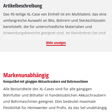
Artikelbeschreibung
Das 95-teilige XL-Case von Einhell ist ein Multitalent, das eine
umfangreiche Auswahl an Bits, Bohrern und Steckschlüsseln
bereitstellt, die für unterschiedliche Materialien und
Anwendungsbereiche geeignet sind. Im Steinbohrer-Set sind
49 25-mm-Bits mit C 6.3 Schaft und den Abtrieben PH0 / 2x
Mehr anzeigen
PH1 / 4x PH2 / 2x PH3 / 3x PZ1 / 4x PZ2 / 2x PZ3 / 2x H2 / H2,5 /
H3 / H4 / H5 / H6 / 3x T10 / 3x T15 / 3x T20 / 4x T25 / 2x T27 / 2x
T30 / SL4 / SL5 / SL6 / R0 / R1 / R2 / R3 sowie acht 50-mm-Bits
mit E 6.3 Schaft und den Abtrieben PH2 / PH3 / PZ2 / PZ3 / T15
/ T20 / T25 / T30 enthalten. Sie sind aus robustem S2 Stahl
Markenunabhängig
gefertigt und zeichnen sich durch ihre Langlebigkeit aus.
Kompatibel mit gängigen Akkuschraubern und Bohrmaschinen
Zudem umfasst das Bit-Set acht Metallbohrer aus
Alle Bestandteile des XL-Cases sind für alle gängigen
hochwertigem HSS 4241 Stahl in den Durchmessern 2x 3 / 2x 4
Bohrfutter und Bithalter in handelsüblichen Akkuschraubern
/ 2x 5 / 2x 6 mm. Die silbern polierten Metallbohrer mit E 6.3
und Bohrmaschinen geeignet. Dies bedeutet maximale
Schaft ermöglichen effiziente Bohrarbeiten. Zusätzlich
Flexibilität für Heimwerker und Profis, da das Set unabhängig
beinhaltet das Einhell-Set acht Steinbohrer aus robustem,