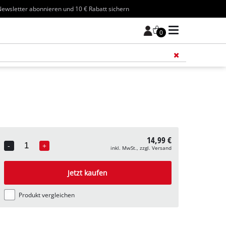
ewsletter abonnieren und 10 € Rabatt sichern
0
Füge 
14,99 €
-
+
inkl. MwSt., zzgl. Versand
Quantity
Jetzt kaufen
Produkt vergleichen