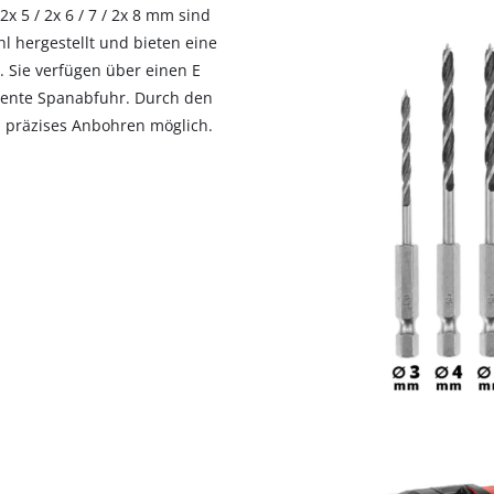
x 5 / 2x 6 / 7 / 2x 8 mm sind
 hergestellt und bieten eine
. Sie verfügen über einen E
iziente Spanabfuhr. Durch den
s, präzises Anbohren möglich.
Wir benötigen deine Zustimmung, um
Google Maps laden zu können!
This content is not permitted to load due
to trackers that are not disclosed to the