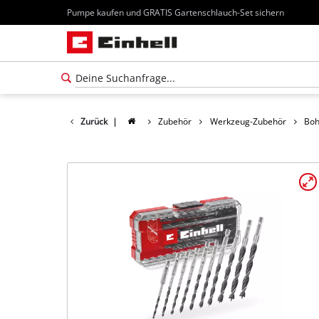
Pumpe kaufen und GRATIS Gartenschlauch-Set sichern
Zurück
|
Zubehör
Werkzeug-Zubehör
Boh