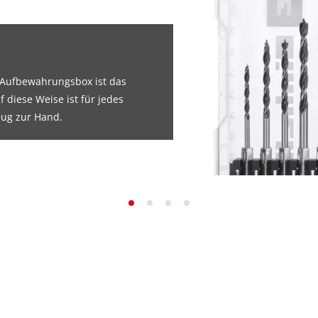
 Aufbewahrungsbox ist das
f diese Weise ist für jedes
eug zur Hand.