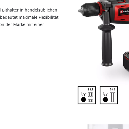
visitor. The website owner needs to setup
the site with their CMP to add this content
d Bithalter in handelsüblichen
to the list of technologies used.
edeutet maximale Flexibilität
on der Marke mit einer
Powered by
Usercentrics Consent
Management Platform