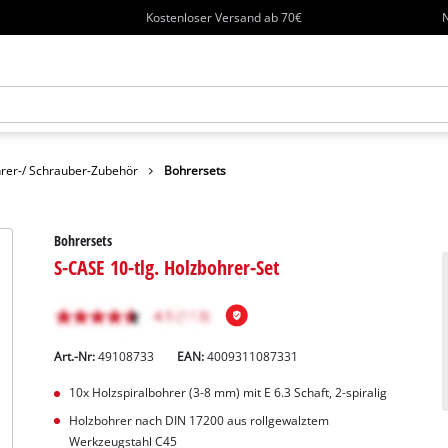
Kostenloser Versand ab 70€
N
rer-/ Schrauber-Zubehör
Bohrersets
Bohrersets
S-CASE 10-tlg. Holzbohrer-Set
Art.-Nr:
49108733
EAN:
4009311087331
10x Holzspiralbohrer (3-8 mm) mit E 6.3 Schaft, 2-spiralig
Holzbohrer nach DIN 17200 aus rollgewalztem
Werkzeugstahl C45