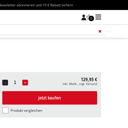
ewsletter abonnieren und 10 € Rabatt sichern
0
Füge 
129,95 €
-
+
inkl. MwSt., zzgl. Versand
Quantity
Jetzt kaufen
Produkt vergleichen