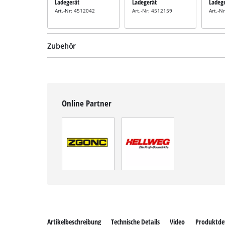
Ladegerät
Ladegerät
Ladeg
Art.-Nr: 4512042
Art.-Nr: 4512159
Art.-N
Zubehör
Online Partner
Sägeschwert
Sägekette
inkl. Ersatzschwert
inkl. Ersatzkette 25cm
25cm
Art.-Nr: 4501754
Art.-Nr: 4501753
Artikelbeschreibung
Technische Details
Video
Produktdet