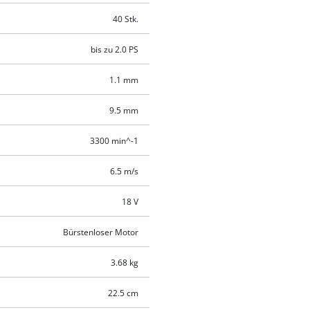
40 Stk.
bis zu 2.0 PS
1.1 mm
9.5 mm
3300 min^-1
6.5 m/s
18 V
Bürstenloser Motor
3.68 kg
22.5 cm