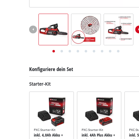
Deutsch
DE
Deutsch
English
Konfiguriere dein Set
Starter-Kit
PXC-Starter-Kit
PXC-Starter-Kit
PXC-St
inkl. 4,0Ah Akku +
inkl. 4Ah Plus Akku +
inkl. 