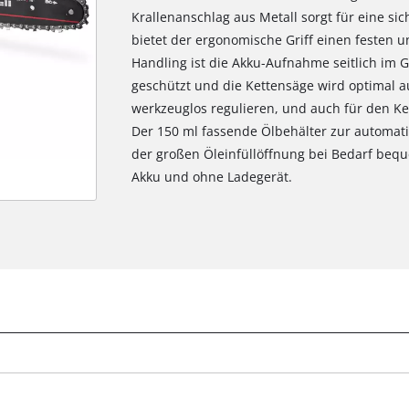
Krallenanschlag aus Metall sorgt für eine s
bietet der ergonomische Griff einen festen 
Handling ist die Akku-Aufnahme seitlich im Ge
geschützt und die Kettensäge wird optimal a
werkzeuglos regulieren, und auch für den Ke
Der 150 ml fassende Ölbehälter zur automat
der großen Öleinfüllöffnung bei Bedarf bequ
Akku und ohne Ladegerät.
Wir benötigen deine Zustimmung, um
Google Maps laden zu können!
This content is not permitted to load due
g
to trackers that are not disclosed to the