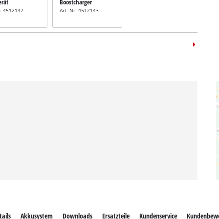
erät
Boostcharger
r: 4512147
Art.-Nr: 4512143
ails
Akkusystem
Downloads
Ersatzteile
Kundenservice
Kundenbew