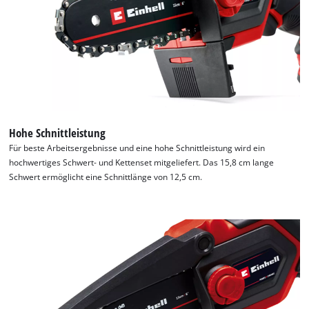
This content is not permitted to load due
to trackers that are not disclosed to the
visitor. The website owner needs to setup
the site with their CMP to add this content
to the list of technologies used.
Powered by
Usercentrics Consent
Management Platform
Hohe Schnittleistung
Für beste Arbeitsergebnisse und eine hohe Schnittleistung wird ein
hochwertiges Schwert- und Kettenset mitgeliefert. Das 15,8 cm lange
Schwert ermöglicht eine Schnittlänge von 12,5 cm.