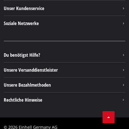
Einhell weltweit
Unser Kundenservice
Über uns
Kontakt
Soziale Netzwerke
Nachhaltigkeit
Garantien & Produktregistrierung
Presseportal
Facebook
Ersatzteile & Bedienungsanleitungen
YouTube
Reparaturservice
Instagram
Du benötigst Hilfe?
FAQs
TikTok
Rücksendungen / Widerruf
Unsere Versanddienstleister
Pinterest
Verpackungsrichtlinien
Linkedin
Unsere Bezahlmethoden
Hinweise zur Batterieentsorgung
Vertrag widerrufen
Rechtliche Hinweise
AGB
Datenschutz
© 2026 Einhell Germany AG