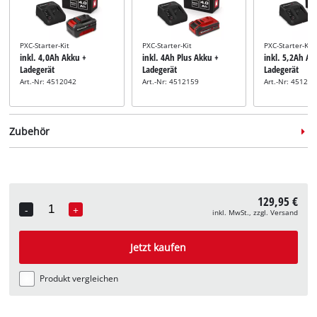
PXC-Starter-Kit
PXC-Starter-Kit
PXC-Starter-Kit
inkl. 4,0Ah Akku +
inkl. 4Ah Plus Akku +
inkl. 5,2Ah Ak
Ladegerät
Ladegerät
Ladegerät
Art.-Nr: 4512042
Art.-Nr: 4512159
Art.-Nr: 45121
Zubehör
Sägekette
inkl. Ersatzkette 15cm
129,95 €
-
+
Sägeschwert
Art.-Nr: 4500174
inkl. MwSt., zzgl. Versand
Quantity
inkl. Ersatzschwert 15cm
Art.-Nr: 4500163
Jetzt kaufen
Produkt vergleichen