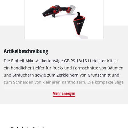
Artikelbeschreibung
Die Einhell Akku-Astkettensäge GE-PS 18/15 Li Holster Kit ist
ein handlicher Helfer für Rück- und Formschnitte von Bäumen
und Sträuchern sowie zum Zerkleinern von Grünschnitt und
zum Schneiden von kleineren Kanthölzern. Die kompakte Säge
ist Mitglied der Einhell Power X-Change Familie und kann mit
Mehr anzeigen
allen Akkus und Ladegeräten der Systemfamilie kombiniert
werden. Angetrieben wird das Gerät von dem Einhell
Brushless Motor. Dieser bürstenlose Motor bietet mehr Kraft
und eine längere Laufzeit als herkömmliche Kohlebürsten-
Motoren. Nach einer Online-Registrierung gelten 10 Jahre