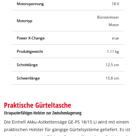
Motorspannung
18 V
Kette. Dieser wird direkt am Gerät verstaut und ist somit
jederzeit griffbereit. Zum Kit gehört außerdem ein Holster zur
Bürstenloser
praktischen Zwischenlagerung des Geräts. Der
Motortyp
Motor
Werkzeughalter ist aus einem strapazierfähigen
Baumwollgewebe gefertigt und mit einer verstärkten
Power X-Change
true
Innenstruktur ausgestattet. Es bietet mit einer Ø 18 cm
großen Öffnung und 24 cm Tiefe ausreichend und sicher Platz
Produktgewicht
1.11 kg
für die Astkettensäge. Die Lieferung erfolgt ohne Akku und
Schnittlänge
12.5 cm
ohne Ladegerät. Diese sind separat, zum Beispiel als
praktisches Starter-Set, erhältlich.
Schwertlänge
15.8 cm
Praktische Gürteltasche
Strapazierfähiges Holster zur Zwischenlagerung
Die Einhell Akku-Astkettensäge GE-PS 18/15 Li wird mit einem
praktischen Holster für gängige Gürtelsysteme geliefert. Es ist