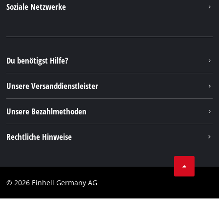
Soziale Netzwerke
Nachhaltigkeit
Garantien & Produktregistrierung
Presseportal
Facebook
Ersatzteile & Bedienungsanleitungen
YouTube
Reparaturservice
Instagram
Du benötigst Hilfe?
FAQs
TikTok
Rücksendungen / Widerruf
Unsere Versanddienstleister
Pinterest
Verpackungsrichtlinien
Linkedin
Unsere Bezahlmethoden
Hinweise zur Batterieentsorgung
Vertrag widerrufen
Rechtliche Hinweise
AGB
Datenschutz
© 2026 Einhell Germany AG
Impressum
Compliance