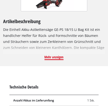
Artikelbeschreibung
Die Einhell Akku-Astkettensäge GE-PS 18/15 Li Bag Kit ist ein
handlicher Helfer für Rück- und Formschnitte von Bäumen
und Sträuchern sowie zum Zerkleinern von Grünschnitt und
zum Schneiden von kleineren Kanthölzern. Die kompakte Säge
ist Mitglied der Einhell Power X-Change Familie und kann mit
Mehr anzeigen
allen Akkus und Ladegeräten der Systemfamilie kombiniert
werden. Angetrieben wird das Gerät von einem Einhell
Brushless Motor. Dieser bürstenlose Motor bietet mehr Kraft
und eine längere Laufzeit als herkömmliche Kohlebürsten-
Motoren. Nach einer Online-Registrierung gelten 10 Jahre
Technische Details
Garantie auf den Brushless-Motor. Mit einer Schwertlänge von
15,8 cm und 12,5 cm Schnittlänge eignet sich die kleine und
Anzahl Akkus im Lieferumfang
1 Stk.
leichte Akku-Astkettensäge optimal zum flexiblen Einsatz im
Garten. Der hocheffiziente Motor sorgt für sehr geringe