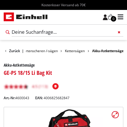
Kostenloser Versand ab 70€
0
Garten
Zurück
Gartenscheren /-sägen
|
Kettensägen
Akku-Astkettensäge
Akku-Astkettensäge
GE-PS 18/15 Li Bag Kit
Art.-Nr:
4600043
EAN:
4006825682847