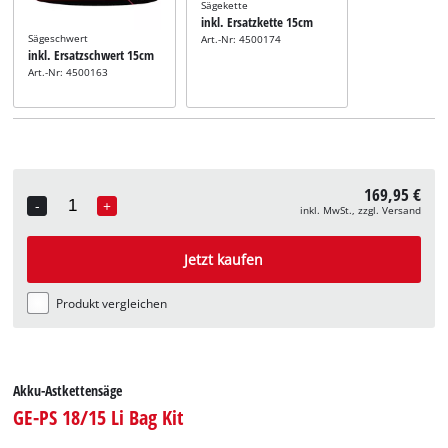
Sägekette
inkl. Ersatzkette 15cm
Sägeschwert
Art.-Nr: 4500174
inkl. Ersatzschwert 15cm
Art.-Nr: 4500163
169,95 €
-
+
inkl. MwSt., zzgl. Versand
Quantity
Jetzt kaufen
Produkt vergleichen
Akku-Astkettensäge
GE-PS 18/15 Li Bag Kit