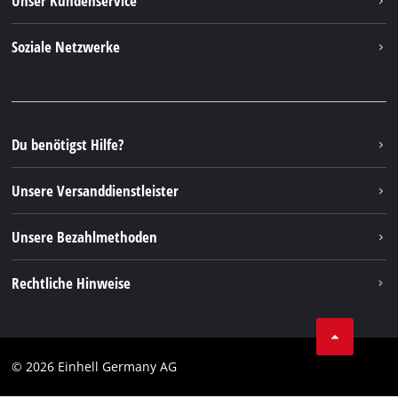
Unser Kundenservice
Über uns
Kontakt
Soziale Netzwerke
Nachhaltigkeit
Garantien & Produktregistrierung
Presseportal
Facebook
Ersatzteile & Bedienungsanleitungen
YouTube
Reparaturservice
Instagram
Du benötigst Hilfe?
FAQs
TikTok
Rücksendungen / Widerruf
Unsere Versanddienstleister
Pinterest
Verpackungsrichtlinien
Linkedin
Unsere Bezahlmethoden
Hinweise zur Batterieentsorgung
Vertrag widerrufen
Rechtliche Hinweise
AGB
Datenschutz
© 2026 Einhell Germany AG
Impressum