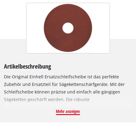
Artikelbeschreibung
Die Original Einhell Ersatzschleifscheibe ist das perfekte
Zubehör und Ersatzteil für Sägekettenschärfgeräte. Mit der
Schleifscheibe können präzise und einfach alle gängigen
Sägeketten geschärft werden. Die robuste
Ersatzschleifscheibe ist speziell passend für die Verwendung
Mehr anzeigen
mit dem Einhell Sägekettenschärfgerät GC-CS 235 E. Sie hat
einen Durchmesser von 145 mm, eine Aufnahme von 22 mm
und eine Stärke von 4,5 mm.