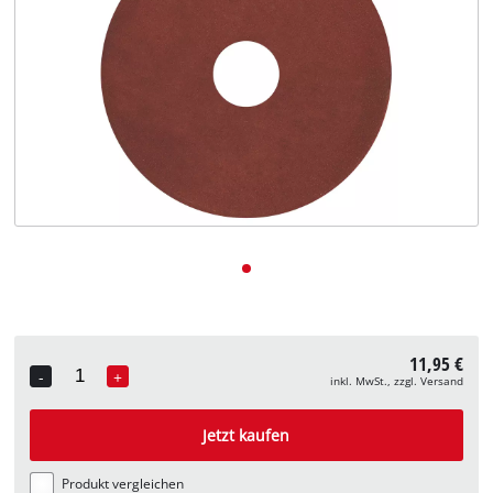
Deutsch
DE
Deutsch
English
11,95 €
-
+
inkl. MwSt., zzgl. Versand
Quantity
Jetzt kaufen
Produkt vergleichen