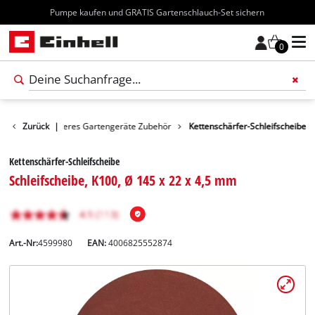
Kostenloser Versand ab 70€
0
Zubehör
Zurück
Weiteres Gartengeräte Zubehör
|
Kettenschärfer-Schleifscheibe
Kettenschärfer-Schleifscheibe
Schleifscheibe, K100, Ø 145 x 22 x 4,5 mm
Art.-Nr:
4599980
EAN:
4006825552874