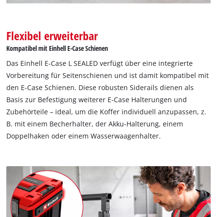
visitor. The website owner needs to setup
the site with their CMP to add this content
to the list of technologies used.
Flexibel erweiterbar
Powered by
Usercentrics Consent
Kompatibel mit Einhell E-Case Schienen
Management Platform
Das Einhell E-Case L SEALED verfügt über eine integrierte
Vorbereitung für Seitenschienen und ist damit kompatibel mit
den E-Case Schienen. Diese robusten Siderails dienen als
Basis zur Befestigung weiterer E-Case Halterungen und
Zubehörteile – ideal, um die Koffer individuell anzupassen, z.
B. mit einem Becherhalter, der Akku-Halterung, einem
Doppelhaken oder einem Wasserwaagenhalter.