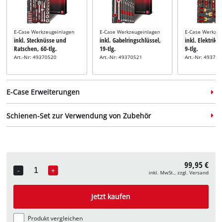
E-Case Werkzeugeinlagen
E-Case Werkzeugeinlagen
E-Case Werkzeu
inkl. Stecknüsse und
inkl. Gabelringschlüssel,
inkl. Elektrik
Ratschen, 60-tlg.
19-tlg.
9-tlg.
Art.-Nr: 49370520
Art.-Nr: 49370521
Art.-Nr: 49370
E-Case Erweiterungen
Schienen-Set zur Verwendung von Zubehör
Sortierbox
Systemkoffer
Systemkoffer
99,95 €
inkl. Half Size
inkl. E-Case Tasche
inkl. E-Case
-
+
inkl. MwSt., zzgl. Versand
Quantity
Sortierboxen
Werkzeugkiste
Art.-Nr: 4540036
Schienen-Set
Art.-Nr: 4540048
Art.-Nr: 45400
inkl. 2-tlg. E-Case
Jetzt kaufen
Schienen-Set
Art.-Nr: 4540061
Produkt vergleichen