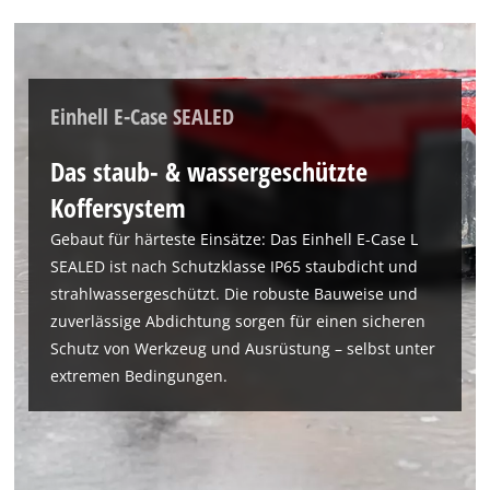
Einhell E-Case SEALED
Das staub- & wassergeschützte
Koffersystem
Gebaut für härteste Einsätze: Das Einhell E-Case L
SEALED ist nach Schutzklasse IP65 staubdicht und
strahlwassergeschützt. Die robuste Bauweise und
zuverlässige Abdichtung sorgen für einen sicheren
Schutz von Werkzeug und Ausrüstung – selbst unter
extremen Bedingungen.
Wir benötigen deine Zustimmung, um
Google Maps laden zu können!
This content is not permitted to load due
to trackers that are not disclosed to the