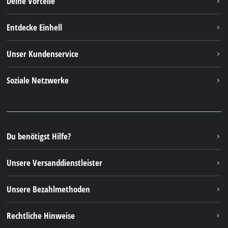
Deine Vorteile
Entdecke Einhell
Einhell weltweit
Unser Kundenservice
Über uns
Kontakt
Soziale Netzwerke
Nachhaltigkeit
Garantien & Produktregistrierung
Presseportal
Facebook
Ersatzteile & Bedienungsanleitungen
YouTube
Reparaturservice
Instagram
Du benötigst Hilfe?
FAQs
TikTok
Rücksendungen / Widerruf
Unsere Versanddienstleister
Pinterest
Verpackungsrichtlinien
Linkedin
Unsere Bezahlmethoden
Hinweise zur Batterieentsorgung
Vertrag widerrufen
Rechtliche Hinweise