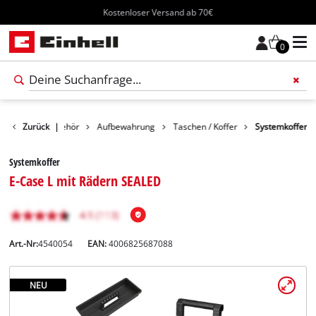
Kostenloser Versand ab 70€
0
Zurück
Zubehör
|
Aufbewahrung
Taschen / Koffer
Systemkoffer
Systemkoffer
E-Case L mit Rädern SEALED
Art.-Nr:
4540054
EAN:
4006825687088
NEU