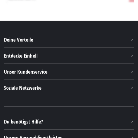
Deine Vorteile
Entdecke Einhell
Einhell weltweit
Unser Kundenservice
Über uns
Kontakt
Soziale Netzwerke
Nachhaltigkeit
Garantien & Produktregistrierung
Presseportal
Facebook
Ersatzteile & Bedienungsanleitungen
YouTube
Reparaturservice
Instagram
Du benötigst Hilfe?
FAQs
TikTok
Rücksendungen / Widerruf
Unsere Versanddienstleister