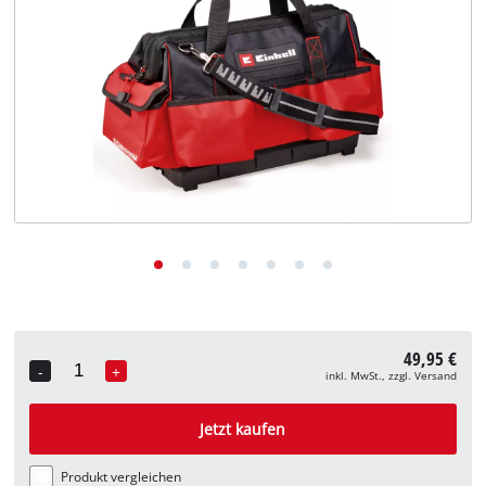
Deutsch
DE
Deutsch
English
49,95 €
-
+
inkl. MwSt., zzgl. Versand
Quantity
Jetzt kaufen
Produkt vergleichen