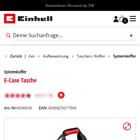
Kostenloser Versand ab 70€
0
Zurück
Zubehör
|
Aufbewahrung
Taschen / Koffer
Systemkoffer
Systemkoffer
E-Case Tasche
Art.-Nr:
4540036
EAN:
4006825677966