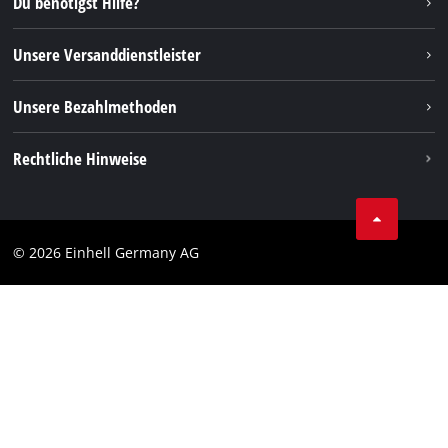
Du benötigst Hilfe?
FAQs
TikTok
Rücksendungen / Widerruf
Unsere Versanddienstleister
Pinterest
Verpackungsrichtlinien
Linkedin
Unsere Bezahlmethoden
Hinweise zur Batterieentsorgung
Vertrag widerrufen
Rechtliche Hinweise
AGB
Datenschutz
© 2026 Einhell Germany AG
Impressum
Compliance
Verbraucherhinweise
Barrierefreiheits-Erklärung