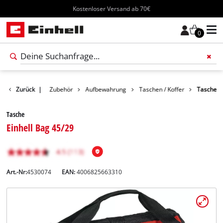
Kostenloser Versand ab 70€
0
Zurück
|
Zubehör
Aufbewahrung
Taschen / Koffer
Tasche
Tasche
Einhell Bag 45/29
Art.-Nr:
4530074
EAN:
4006825663310