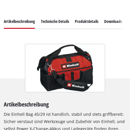
Artikelbeschreibung
Technische Details
Produktdetails
Downloads
E
Artikelbeschreibung
Die Einhell Bag 45/29 ist handlich, stabil und stets griffbereit:
Sicher verstaut sind Werkzeuge und Zubehör von Einhell, und
selbst Power X-Change-Akkus und Ladegeräte finden ihren