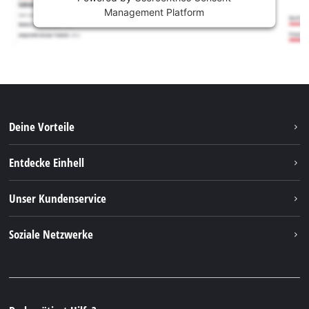
Management Platform
Deine Vorteile
Entdecke Einhell
Einhell weltweit
Unser Kundenservice
Über uns
Kontakt
Soziale Netzwerke
Nachhaltigkeit
Garantien & Produktregistrierung
Presseportal
Facebook
Ersatzteile & Bedienungsanleitungen
YouTube
Reparaturservice
Instagram