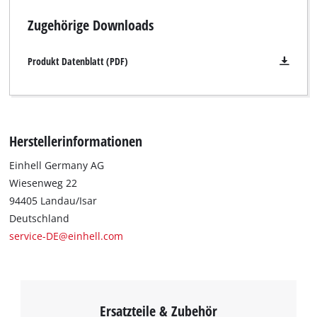
Zugehörige Downloads
Produkt Datenblatt (PDF)
Herstellerinformationen
Einhell Germany AG
Wiesenweg 22
Wir benötigen deine Zustimmung, um
94405 Landau/Isar
Google Maps laden zu können!
Deutschland
service-DE@einhell.com
This content is not permitted to load due
to trackers that are not disclosed to the
visitor. The website owner needs to setup
the site with their CMP to add this content
to the list of technologies used.
Ersatzteile & Zubehör