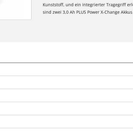
Kunststoff, und ein integrierter Tragegriff e
sind zwei 3,0 Ah PLUS Power X-Change Akkus 
g
Wir benötigen deine Zustimmung, um
Google Maps laden zu können!
This content is not permitted to load due
to trackers that are not disclosed to the