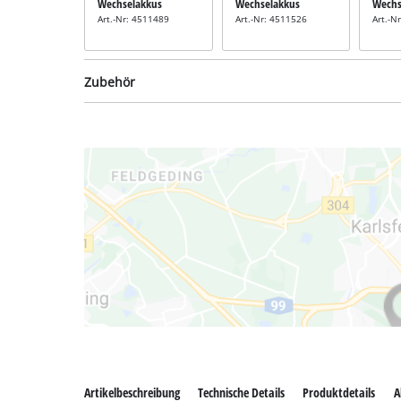
Wechselakkus
Wechselakkus
Wechs
Art.-Nr: 4511489
Art.-Nr: 4511526
Art.-N
Zubehör
Rasenmäher-Messer
inkl. Ersatzmesser
Art.-Nr: 3405452
Artikelbeschreibung
Technische Details
Produktdetails
A