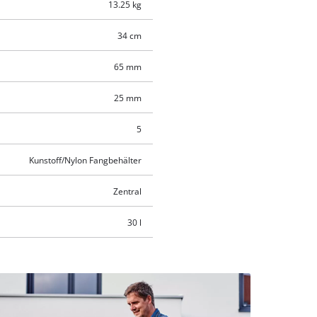
13.25 kg
34 cm
65 mm
25 mm
5
Kunstoff/Nylon Fangbehälter
Zentral
30 l