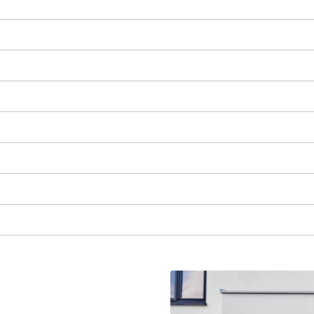
visitor. The website owner needs to setup
the site with their CMP to add this content
to the list of technologies used.
Powered by
Usercentrics Consent
Management Platform