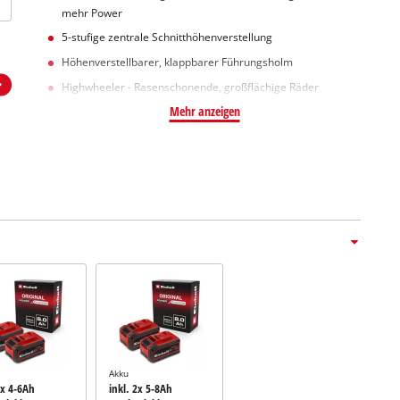
mehr Power
5-stufige zentrale Schnitthöhenverstellung
Höhenverstellbarer, klappbarer Führungsholm
Highwheeler - Rasenschonende, großflächige Räder
Mehr anzeigen
Akku
2x 4-6Ah
inkl. 2x 5-8Ah