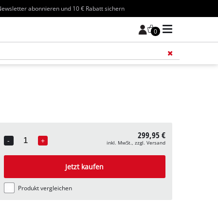
ewsletter abonnieren und 10 € Rabatt sichern
0
Füge 
299,95 €
-
+
inkl. MwSt., zzgl. Versand
Quantity
Jetzt kaufen
Produkt vergleichen