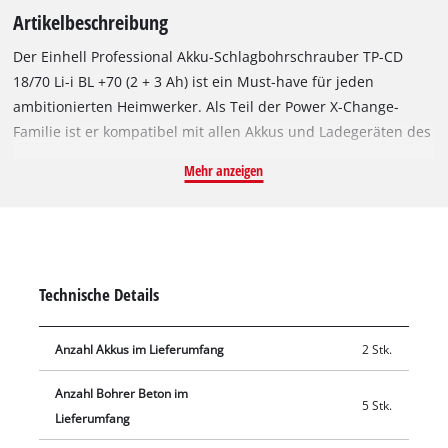
Artikelbeschreibung
Der Einhell Professional Akku-Schlagbohrschrauber TP-CD
18/70 Li-i BL +70 (2 + 3 Ah) ist ein Must-have für jeden
ambitionierten Heimwerker. Als Teil der Power X-Change-
Familie ist er kompatibel mit allen Akkus und Ladegeräten des
innovativen Systems. Angetrieben wird das Gerät von einem
Mehr anzeigen
Einhell Brushless Motor. Dieser bürstenlose Motor bietet
mehr Kraft und eine längere Laufzeit als herkömmliche
Kohlebürsten-Motoren. Nach einer Online-Registrierung
gelten 10 Jahre Garantie auf den Brushless-Motor. Mit seiner
Schlagbohrfunktion unterstützt er den professionellen
Technische Details
Handwerker bei Sanierungs- und Renovierungsarbeiten und
bohrt auch in besonders harte Materialien wie Stein, Beton
Anzahl Akkus im Lieferumfang
2 Stk.
oder Ziegel. Das kraftvolle 2-Gang-Getriebe des
Schlagbohrschraubers ermöglicht schnelles Schrauben,
Anzahl Bohrer Beton im
Bohren und kraftvolles Schlagbohren. Die
5 Stk.
Lieferumfang
Drehmomentrutschkupplung verhindert dabei ein