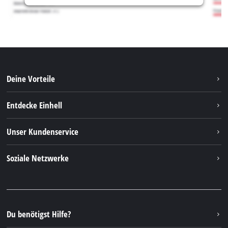
Deine Vorteile
Entdecke Einhell
Einhell weltweit
Unser Kundenservice
Über uns
Kontakt
Soziale Netzwerke
Nachhaltigkeit
Garantien & Produktregistrierung
Presseportal
Facebook
Ersatzteile & Bedienungsanleitungen
YouTube
Reparaturservice
Instagram
Du benötigst Hilfe?
FAQs
TikTok