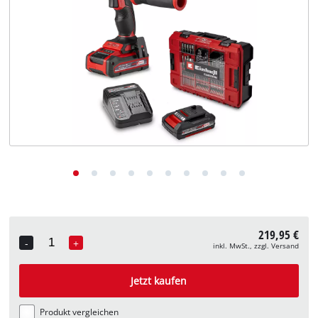
Deutsch
DE
Deutsch
English
219,95 €
-
+
inkl. MwSt., zzgl. Versand
Quantity
Jetzt kaufen
Produkt vergleichen