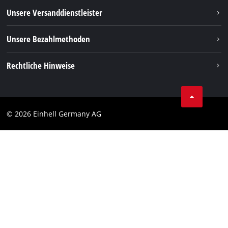
Rücksendungen / Widerruf
Unsere Versanddienstleister
Pinterest
Verpackungsrichtlinien
Linkedin
Unsere Bezahlmethoden
Hinweise zur Batterieentsorgung
Vertrag widerrufen
Rechtliche Hinweise
AGB
Datenschutz
© 2026 Einhell Germany AG
Impressum
Compliance
Verbraucherhinweise
Barrierefreiheits-Erklärung