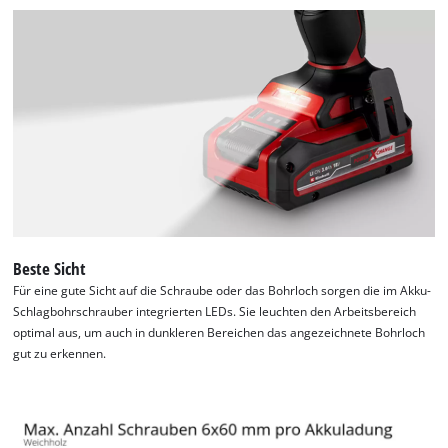
Wir benötigen deine Zustimmung, um
Google Maps laden zu können!
This content is not permitted to load due
to trackers that are not disclosed to the
visitor. The website owner needs to setup
the site with their CMP to add this content
to the list of technologies used.
Powered by
Usercentrics Consent
Beste Sicht
Management Platform
Für eine gute Sicht auf die Schraube oder das Bohrloch sorgen die im Akku-
Schlagbohrschrauber integrierten LEDs. Sie leuchten den Arbeitsbereich
optimal aus, um auch in dunkleren Bereichen das angezeichnete Bohrloch
gut zu erkennen.