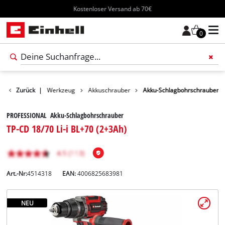
Kostenloser Versand ab 70€
0
Produkte
Zurück
|
Werkzeug
Akkuschrauber
Akku-Schlagbohrschrauber
PROFESSIONAL Akku-Schlagbohrschrauber
TP-CD 18/70 Li-i BL+70 (2+3Ah)
Art.-Nr:
4514318
EAN:
4006825683981
NEU