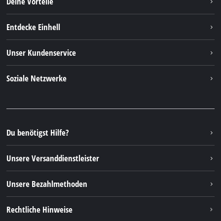
Deine Vorteile
Entdecke Einhell
Einhell weltweit
Unser Kundenservice
Über uns
Kontakt
Soziale Netzwerke
Nachhaltigkeit
Garantien & Produktregistrierung
Presseportal
Facebook
Ersatzteile & Bedienungsanleitungen
YouTube
Reparaturservice
Instagram
Du benötigst Hilfe?
FAQs
TikTok
Rücksendungen / Widerruf
Unsere Versanddienstleister
Pinterest
Verpackungsrichtlinien
Linkedin
Unsere Bezahlmethoden
Hinweise zur Batterieentsorgung
Vertrag widerrufen
Rechtliche Hinweise