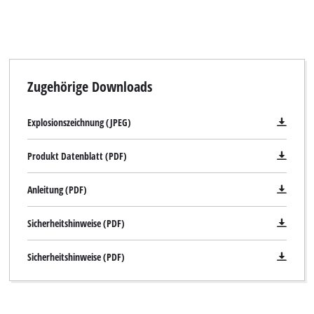
visitor. The website owner needs to setup
the site with their CMP to add this content
to the list of technologies used.
Powered by
Usercentrics Consent
Management Platform
Zugehörige Downloads
Explosionszeichnung (JPEG)
Produkt Datenblatt (PDF)
Anleitung (PDF)
Sicherheitshinweise (PDF)
Sicherheitshinweise (PDF)