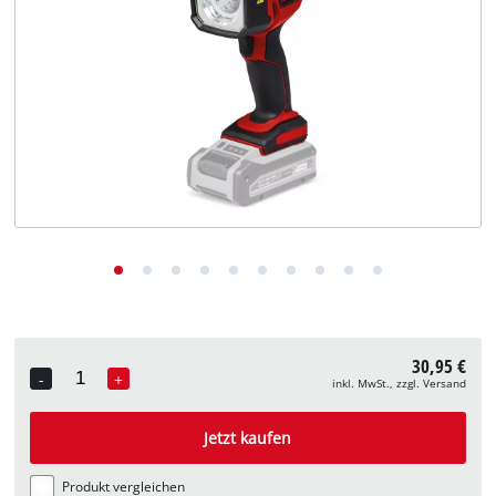
Deutsch
DE
Deutsch
English
30,95 €
-
+
inkl. MwSt., zzgl. Versand
Quantity
Jetzt kaufen
Produkt vergleichen