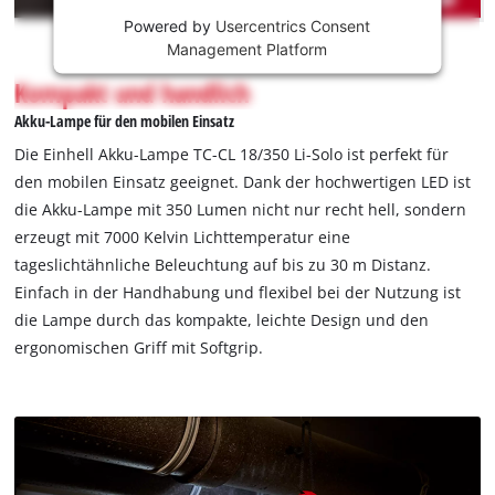
This
Powered by
Usercentrics Consent
content
Management Platform
is
not
Kompakt und handlich
permitted
Akku-Lampe für den mobilen Einsatz
to
load
Die Einhell Akku-Lampe TC-CL 18/350 Li-Solo ist perfekt für
due
den mobilen Einsatz geeignet. Dank der hochwertigen LED ist
to
die Akku-Lampe mit 350 Lumen nicht nur recht hell, sondern
trackers
erzeugt mit 7000 Kelvin Lichttemperatur eine
that
are
tageslichtähnliche Beleuchtung auf bis zu 30 m Distanz.
not
Einfach in der Handhabung und flexibel bei der Nutzung ist
disclosed
die Lampe durch das kompakte, leichte Design und den
to
ergonomischen Griff mit Softgrip.
the
visitor.
The
website
owner
needs
to