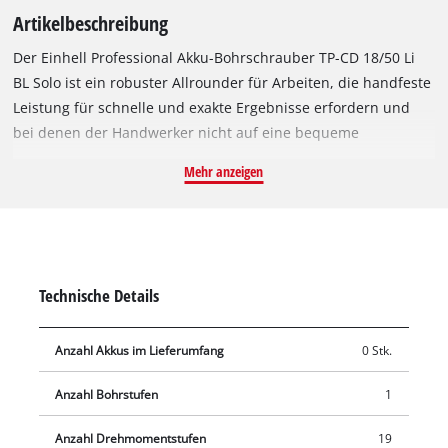
Artikelbeschreibung
Der Einhell Professional Akku-Bohrschrauber TP-CD 18/50 Li
BL Solo ist ein robuster Allrounder für Arbeiten, die handfeste
Leistung für schnelle und exakte Ergebnisse erfordern und
bei denen der Handwerker nicht auf eine bequeme
Handhabung verzichten möchte. Angetrieben wird das Gerät
Mehr anzeigen
von dem Einhell PurePOWER Brushless Motor. Dieser
bürstenlose Motor bietet mehr Kraft und eine längere Laufzeit
als herkömmliche Kohlebürsten-Motoren. Nach einer Online-
Registrierung gelten 10 Jahre Garantie auf den Brushless-
Motor. Als Mitglied der Power X-Change-Familie ist der Akku-
Technische Details
Bohrschrauber stets einsatzbereit – die hochwertigen Lithium
Ionen-Akkus der Systemreihe widerstehen der
Anzahl Akkus im Lieferumfang
0 Stk.
batterieüblichen Selbstentladung. Zudem können alle Akkus
der Systemreihe mit dem Bohrschrauber kombiniert werden.
Anzahl Bohrstufen
1
Der Akku-Bohrschrauber von Einhell verfügt über ein 2-Gang-
Getriebe für schnelles Schrauben und kraftvolles Bohren. Die
Anzahl Drehmomentstufen
19