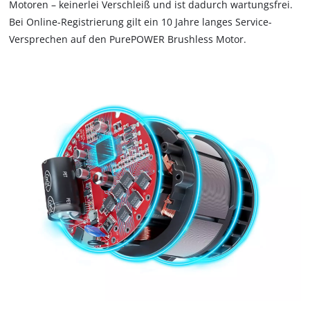
Motoren – keinerlei Verschleiß und ist dadurch wartungsfrei.
Wir benötigen deine Zustimmung, um
Google Maps laden zu können!
Bei Online-Registrierung gilt ein 10 Jahre langes Service-
Versprechen auf den PurePOWER Brushless Motor.
This content is not permitted to load due
to trackers that are not disclosed to the
visitor. The website owner needs to setup
the site with their CMP to add this content
to the list of technologies used.
Powered by
Usercentrics Consent
Management Platform