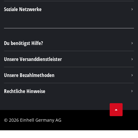
Kontakt
Soziale Netzwerke
Nachhaltigkeit
Garantien & Produktregistrierung
Presseportal
Facebook
Ersatzteile & Bedienungsanleitungen
YouTube
Reparaturservice
Instagram
Du benötigst Hilfe?
FAQs
TikTok
Rücksendungen / Widerruf
Unsere Versanddienstleister
Pinterest
Verpackungsrichtlinien
Linkedin
Unsere Bezahlmethoden
Hinweise zur Batterieentsorgung
Vertrag widerrufen
Rechtliche Hinweise
AGB
Datenschutz
© 2026 Einhell Germany AG
Impressum
Compliance