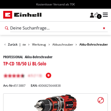
Kostenloser Versand ab 70€
0
Zurück
Produkte
|
Werkzeug
Akkuschrauber
Akku-Bohrschrauber
PROFESSIONAL Akku-Bohrschrauber
TP-CD 18/50 Li BL-Solo
Art.-Nr:
4513887
EAN:
4006825644838