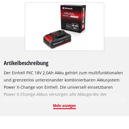
Artikelbeschreibung
Der Einhell PXC 18V 2,0Ah Akku gehört zum multifunktionalen
und grenzenlos untereinander kombinierbaren Akkusystem
Power X-Change von Einhell. Die universell einsetzbaren
Power X-Change-Akkus versorgen alle Akkugeräte der
gesamten Produktfamilie im Garten- und Werkstattbereich mit
Mehr anzeigen
Kraft und Ausdauer. DerPXC 18V 2,0Ah ist ein Basic-Akku der
Power X-Change-Familie und auch geeignet für den TWIN-
PACK Einsatz bei 36-V-Anwendungen. Das prozessgesteuerte,