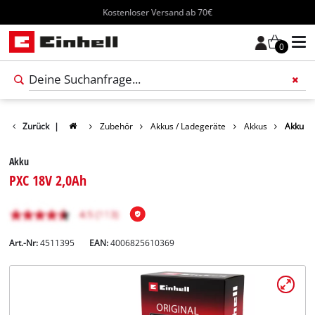
Kostenloser Versand ab 70€
0
Zurück
|
Zubehör
Akkus / Ladegeräte
Akkus
Akku
Akku
PXC 18V 2,0Ah
Art.-Nr:
4511395
EAN:
4006825610369