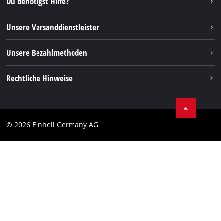
Du benötigst Hilfe?
FAQs
TikTok
Rücksendungen / Widerruf
Unsere Versanddienstleister
Pinterest
Verpackungsrichtlinien
Linkedin
Unsere Bezahlmethoden
Hinweise zur Batterieentsorgung
Vertrag widerrufen
Rechtliche Hinweise
AGB
Datenschutz
© 2026 Einhell Germany AG
Impressum
Compliance
Verbraucherhinweise
Barrierefreiheits-Erklärung