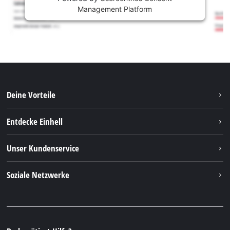
Management Platform
Deine Vorteile
Entdecke Einhell
Einhell weltweit
Unser Kundenservice
Über uns
Kontakt
Soziale Netzwerke
Nachhaltigkeit
Garantien & Produktregistrierung
Presseportal
Facebook
Ersatzteile & Bedienungsanleitungen
YouTube
Reparaturservice
Instagram