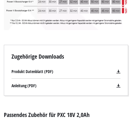
to trackers that are not disclosed to the
visitor. The website owner needs to setup
the site with their CMP to add this content
to the list of technologies used.
Powered by
Usercentrics Consent
Management Platform
Zugehörige Downloads
Produkt Datenblatt (PDF)
Anleitung (PDF)
Passendes Zubehör für PXC 18V 2,0Ah