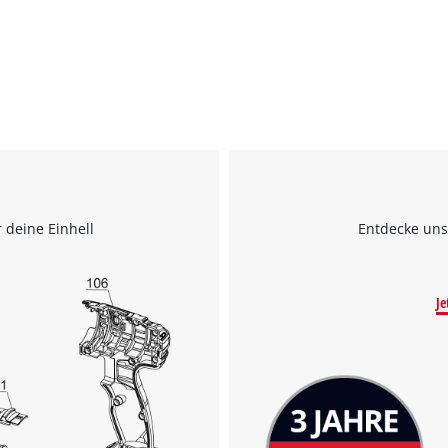
 deine Einhell
Entdecke uns
Je
Wir benötigen deine Zustimmung, um
Google Maps laden zu können!
This content is not permitted to load due
to trackers that are not disclosed to the