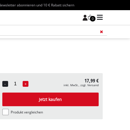
ewsletter abonnieren und 10 € Rabatt sichern
0
Füge 
17,99 €
-
+
inkl. MwSt., zzgl. Versand
Quantity
Jetzt kaufen
Produkt vergleichen