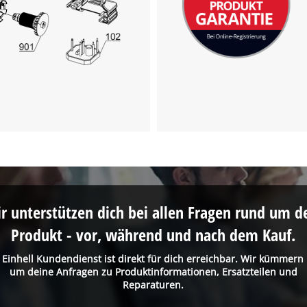
visitor. The website owner needs to setup
the site with their CMP to add this content
to the list of technologies used.
Powered by
Usercentrics Consent
Management Platform
r unterstützen dich bei allen Fragen rund um d
Produkt - vor, während und nach dem Kauf.
 Einhell Kundendienst ist direkt für dich erreichbar. Wir kümmern
um deine Anfragen zu Produktinformationen, Ersatzteilen und
Reparaturen.