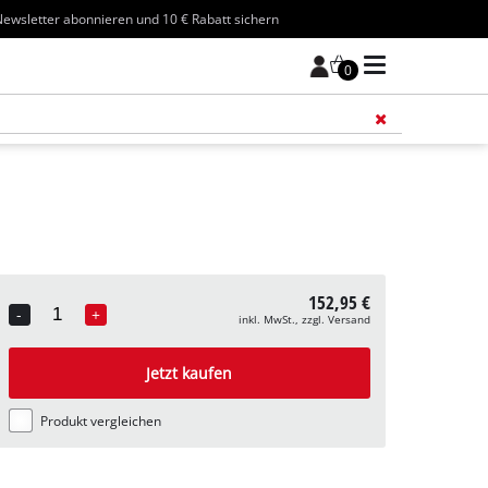
ewsletter abonnieren und 10 € Rabatt sichern
0
Füge 
152,95 €
-
+
inkl. MwSt., zzgl. Versand
Quantity
Jetzt kaufen
Produkt vergleichen