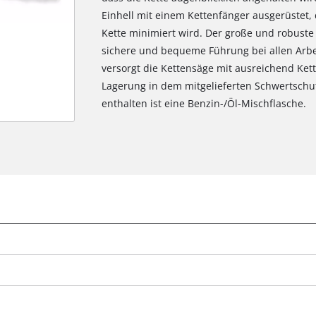
Einhell mit einem Kettenfänger ausgerüstet,
Kette minimiert wird. Der große und robuste 
sichere und bequeme Führung bei allen Arbe
versorgt die Kettensäge mit ausreichend Ket
Lagerung in dem mitgelieferten Schwertschut
enthalten ist eine Benzin-/Öl-Mischflasche.
Wir benötigen deine Zustimmung, um
Google Maps laden zu können!
This content is not permitted to load due
to trackers that are not disclosed to the