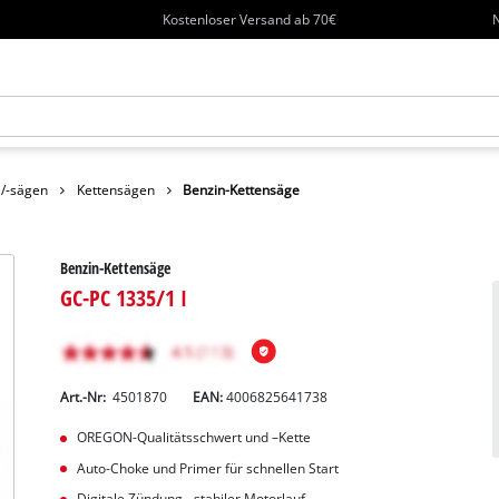
Kostenloser Versand ab 70€
N
 /-sägen
Kettensägen
Benzin-Kettensäge
Benzin-Kettensäge
GC-PC 1335/1 I
Art.-Nr:
4501870
EAN:
4006825641738
OREGON-Qualitätsschwert und –Kette
Auto-Choke und Primer für schnellen Start
Digitale Zündung - stabiler Motorlauf