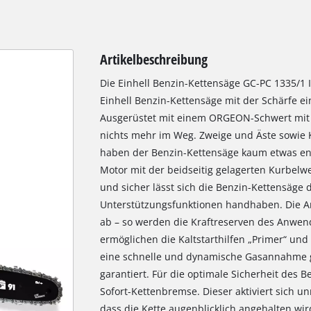
Artikelbeschreibung
Die Einhell Benzin-Kettensäge GC-PC 1335/1 I
Einhell Benzin-Kettensäge mit der Schärfe 
Ausgerüstet mit einem ORGEON-Schwert mit -
nichts mehr im Weg. Zweige und Äste sowie 
haben der Benzin-Kettensäge kaum etwas ent
Motor mit der beidseitig gelagerten Kurbelwel
und sicher lässt sich die Benzin-Kettensäge 
Unterstützungsfunktionen handhaben. Die An
ab – so werden die Kraftreserven des Anwend
ermöglichen die Kaltstarthilfen „Primer“ un
eine schnelle und dynamische Gasannahme ge
garantiert. Für die optimale Sicherheit des 
Sofort-Kettenbremse. Dieser aktiviert sich u
dass die Kette augenblicklich angehalten wir