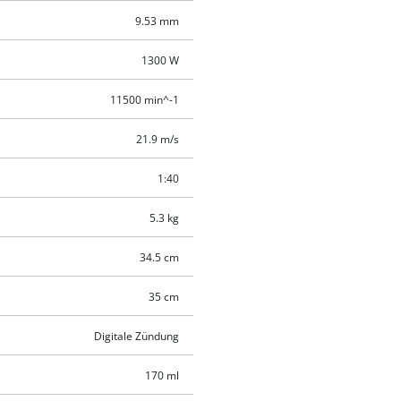
9.53 mm
1300 W
11500 min^-1
21.9 m/s
1:40
5.3 kg
34.5 cm
35 cm
Digitale Zündung
170 ml