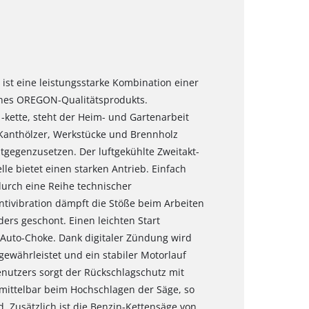
 ist eine leistungsstarke Kombination einer
eines OREGON-Qualitätsprodukts.
kette, steht der Heim- und Gartenarbeit
Kanthölzer, Werkstücke und Brennholz
gegenzusetzen. Der luftgekühlte Zweitakt-
le bietet einen starken Antrieb. Einfach
durch eine Reihe technischer
tivibration dämpft die Stöße beim Arbeiten
ers geschont. Einen leichten Start
d Auto-Choke. Dank digitaler Zündung wird
währleistet und ein stabiler Motorlauf
Benutzers sorgt der Rückschlagschutz mit
nmittelbar beim Hochschlagen der Säge, so
d. Zusätzlich ist die Benzin-Kettensäge von