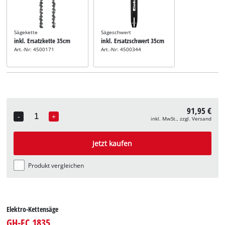
Sägekette
Sägeschwert
inkl. Ersatzkette 35cm
inkl. Ersatzschwert 35cm
Art.-Nr: 4500171
Art.-Nr: 4500344
91,95 €
-
+
inkl. MwSt., zzgl. Versand
Quantity
Jetzt kaufen
Produkt vergleichen
Elektro-Kettensäge
GH-EC 1835