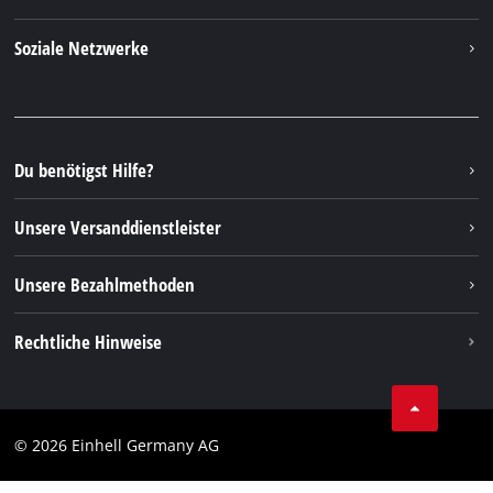
Über uns
Kontakt
Soziale Netzwerke
Nachhaltigkeit
Garantien & Produktregistrierung
Presseportal
Facebook
Ersatzteile & Bedienungsanleitungen
YouTube
Reparaturservice
Instagram
Du benötigst Hilfe?
FAQs
TikTok
Rücksendungen / Widerruf
Unsere Versanddienstleister
Pinterest
Verpackungsrichtlinien
Linkedin
Unsere Bezahlmethoden
Hinweise zur Batterieentsorgung
Vertrag widerrufen
Rechtliche Hinweise
AGB
Datenschutz
© 2026 Einhell Germany AG
Impressum
Compliance