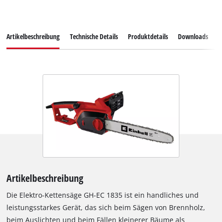
Artikelbeschreibung
Technische Details
Produktdetails
Downloads
Z
Artikelbeschreibung
Die Elektro-Kettensäge GH-EC 1835 ist ein handliches und
leistungsstarkes Gerät, das sich beim Sägen von Brennholz,
beim Auslichten und beim Fällen kleinerer Bäume als