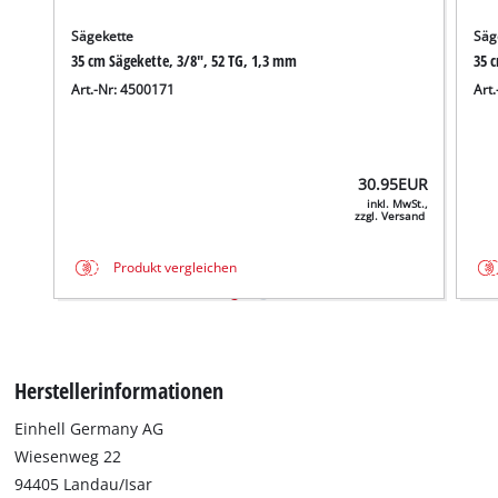
Sägekette
Säg
35 cm Sägekette, 3/8", 52 TG, 1,3 mm
35 
Art.-Nr: 4500171
Art
30.95
EUR
inkl. MwSt.,
zzgl. Versand
Produkt vergleichen
Herstellerinformationen
Einhell Germany AG
Wiesenweg 22
94405 Landau/Isar