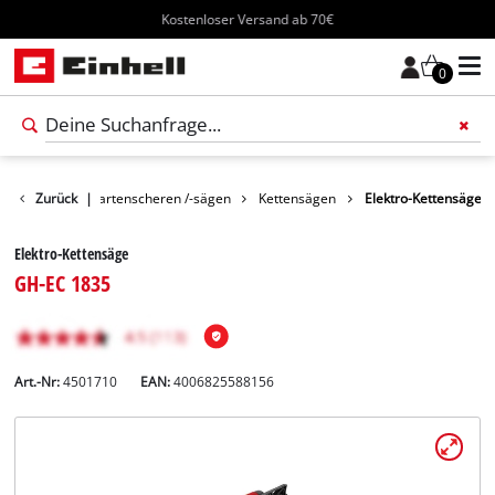
Kostenloser Versand ab 70€
0
Garten
Zurück
|
Gartenscheren /-sägen
Kettensägen
Elektro-Kettensäge
Elektro-Kettensäge
GH-EC 1835
Art.-Nr:
4501710
EAN:
4006825588156