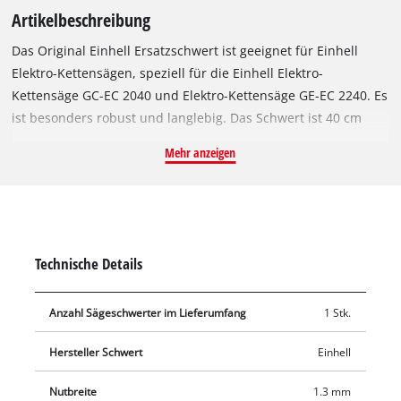
Artikelbeschreibung
Das Original Einhell Ersatzschwert ist geeignet für Einhell
Elektro-Kettensägen, speziell für die Einhell Elektro-
Kettensäge GC-EC 2040 und Elektro-Kettensäge GE-EC 2240. Es
ist besonders robust und langlebig. Das Schwert ist 40 cm
lang und 1,3 mm stark. Das Sägeschwert eignet sich daher
Mehr anzeigen
besonders gut für Sägearbeiten an Bäumen oder
Baumstämmen mit einem geringeren Durchmesser. Geliefert
wird das Ersatzschwert ohne Sägekette. Der Umlenkstern an
der Spitze der Schiene sorgt für eine reibungsarme
Umlenkung der Sägekette und sollte regelmäßig gereinigt
Technische Details
werden.
Anzahl Sägeschwerter im Lieferumfang
1 Stk.
Hersteller Schwert
Einhell
Nutbreite
1.3 mm