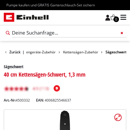
Kostenloser Versand ab 70€
0
ubehör
Zurück
Gartengeräte-Zubehör
|
Kettensägen-Zubehör
Sägeschwert
Sägeschwert
40 cm Kettensägen-Schwert, 1,3 mm
Art.-Nr:
4500332
EAN:
4006825546637