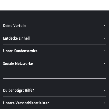
Deine Vorteile
Entdecke Einhell
Einhell weltweit
Unser Kundenservice
Über uns
Kontakt
Soziale Netzwerke
Nachhaltigkeit
Garantien & Produktregistrierung
Presseportal
Facebook
Ersatzteile & Bedienungsanleitungen
YouTube
Reparaturservice
Instagram
Du benötigst Hilfe?
FAQs
TikTok
Rücksendungen / Widerruf
Unsere Versanddienstleister
Pinterest
Verpackungsrichtlinien