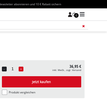
ewsletter abonnieren und 10 € Rabatt sichern
0
Füge 
36,95 €
-
+
inkl. MwSt., zzgl. Versand
Quantity
Jetzt kaufen
Produkt vergleichen