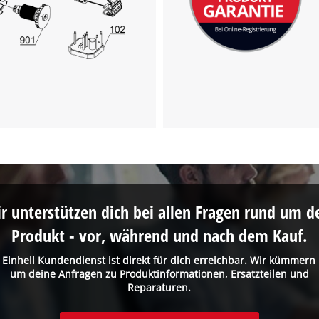
visitor. The website owner needs to setup
the site with their CMP to add this content
to the list of technologies used.
Powered by
Usercentrics Consent
Management Platform
r unterstützen dich bei allen Fragen rund um d
Produkt - vor, während und nach dem Kauf.
 Einhell Kundendienst ist direkt für dich erreichbar. Wir kümmern
um deine Anfragen zu Produktinformationen, Ersatzteilen und
Reparaturen.