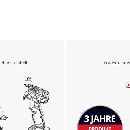
 deine Einhell
Entdecke uns
Je
Wir benötigen deine Zustimmung, um
Google Maps laden zu können!
This content is not permitted to load due
to trackers that are not disclosed to the