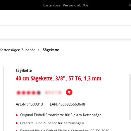
Kostenloser Versand ab 70€
N
Kettensägen-Zubehör
Sägekette
Sägekette
40 cm Sägekette, 3/8", 57 TG, 1,3 mm
Art.-Nr:
4500313
EAN:
4006825663648
Original Einhell Ersatzkette für Elektro-Kettensäge
Ersatzteil und Zubehör für Kettensägen
Passend für die Einhell Elektro-Kettensäge GC-EC 2040