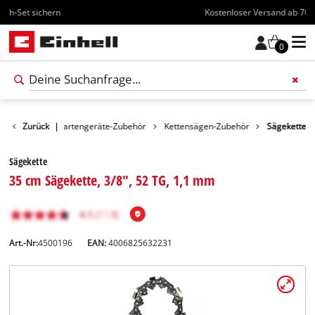
Kostenloser Versand ab 70€
0
Zubehör
Zurück
|
Gartengeräte-Zubehör
Kettensägen-Zubehör
Sägekette
Sägekette
35 cm Sägekette, 3/8", 52 TG, 1,1 mm
Art.-Nr:
4500196
EAN:
4006825632231