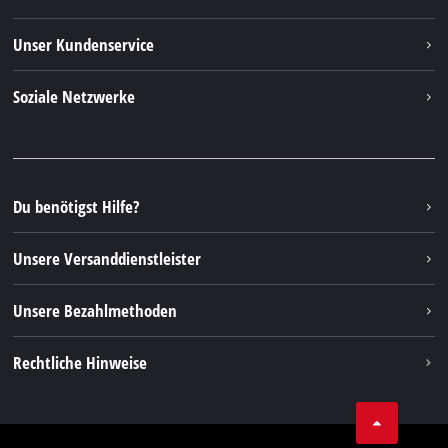
Einhell weltweit
Unser Kundenservice
Über uns
Kontakt
Soziale Netzwerke
Nachhaltigkeit
Garantien & Produktregistrierung
Presseportal
Facebook
Ersatzteile & Bedienungsanleitungen
YouTube
Reparaturservice
Instagram
Du benötigst Hilfe?
FAQs
TikTok
Rücksendungen / Widerruf
Unsere Versanddienstleister
Pinterest
Verpackungsrichtlinien
Linkedin
Unsere Bezahlmethoden
Hinweise zur Batterieentsorgung
Vertrag widerrufen
Rechtliche Hinweise
AGB
Datenschutz